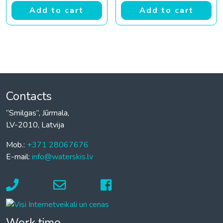
Add to cart
Add to cart
Contacts
“Smilgas”, Jūrmala,
LV-2010, Latvija
Mob.:
+371 28067676
E-mail:
info@waterskis.lv
Work time