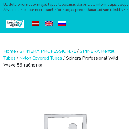
Uz doto brīdi notiek mājas lapas labošanas darbi. Daļa informācijas tiek pa
Atvainojamies par neērtībām! Informācijas precizēšanai lūdzam rakstīt uz i
Skip to content
Home
/
SPINERA PROFESSIONAL
/
SPINERA Rental
Tubes
/
Nylon Covered Tubes
/ Spinera Professional Wild
Wave 56 таблетка