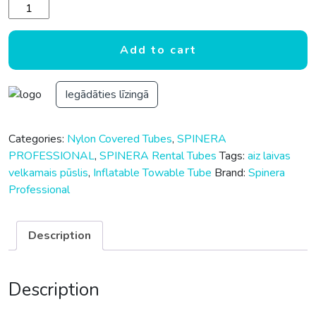
Spinera Professional Wild Wave 56 таблетка quantity
Add to cart
Iegādāties līzingā
Categories:
Nylon Covered Tubes
,
SPINERA
PROFESSIONAL
,
SPINERA Rental Tubes
Tags:
aiz laivas
velkamais pūslis
,
Inflatable Towable Tube
Brand:
Spinera
Professional
Description
Description