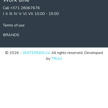
Call +371 28067676
I. II. III. IV. V. VI. VII. 10.00 - 19.00
Terms of use
BRANDS
© 2026 -
WATERSKIS.LV
. All rights reserved. Developed
by
TRUU