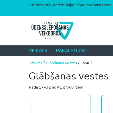
Uz doto brīdi notiek mājas lapas labošanas darbi.
Skip to content
VEIKALS
PAKALPOJUMI
Sākums
/
Glābšanas vestes
/ Lapa 2
Glābšanas vestes
Sorted by price: 
Rāda 17–32 no 41 produktiem