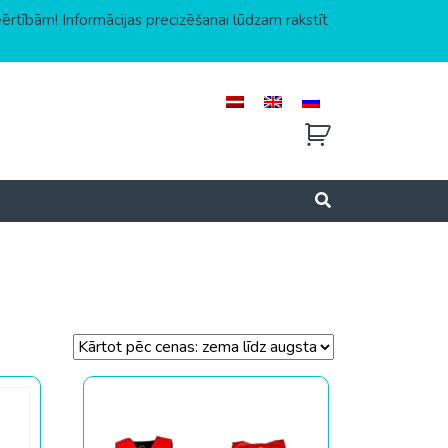
eērtībām! Informācijas precizēšanai lūdzam rakstīt