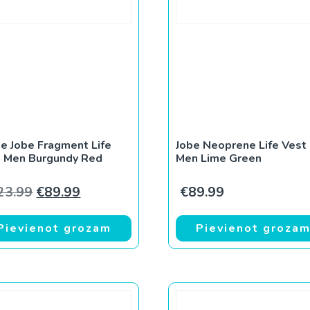
e Jobe Fragment Life
Jobe Neoprene Life Vest
t Men Burgundy Red
Men Lime Green
.99.
Original price was: €123.99.
Current price is: €89.99.
23.99
€
89.99
€
89.99
Pievienot grozam
Pievienot groza