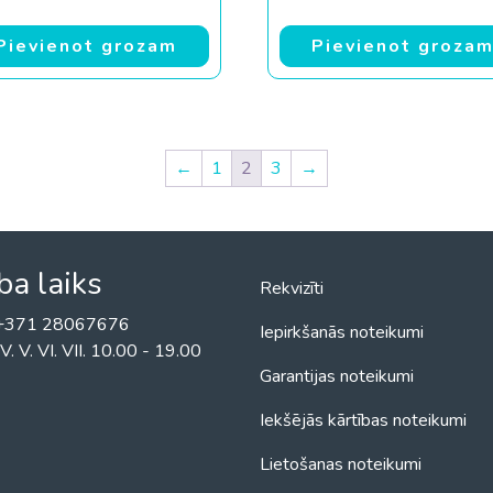
Pievienot grozam
Pievienot groza
←
1
2
3
→
ba laiks
Rekvizīti
! +371 28067676
Iepirkšanās noteikumi
II. IV. V. VI. VII. 10.00 - 19.00
Garantijas noteikumi
Iekšējās kārtības noteikumi
Lietošanas noteikumi