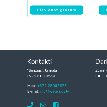
Pievienot grozam
Kontakti
Dar
“Smilgas”, Jūrmala,
Zvani
LV-2010, Latvija
I. II. I
Mob.:
+371 28067676
E-mail:
info@waterskis.lv