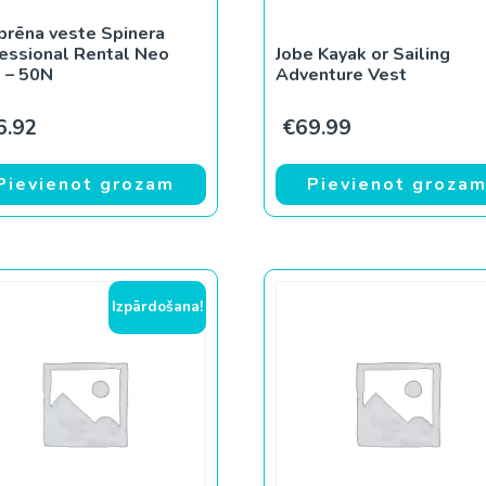
rēna veste Spinera
essional Rental Neo
Jobe Kayak or Sailing
 – 50N
Adventure Vest
6.92
€
69.99
Pievienot grozam
Pievienot groza
Izpārdošana!