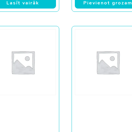
Lasīt vairāk
Pievienot groza