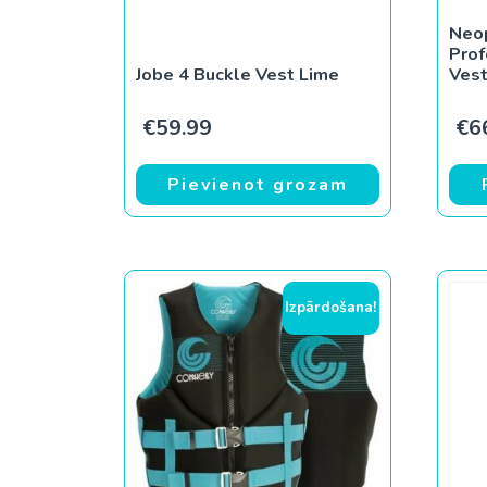
Neop
Prof
Jobe 4 Buckle Vest Lime
Vest
€
59.99
€
6
Pievienot grozam
Izpārdošana!