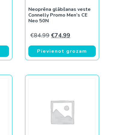
Neoprēna glābšanas veste
Connelly Promo Men’s CE
Neo 50N
Original price was: €84.99.
Current price is: €74.99.
€
84.99
€
74.99
m
Pievienot grozam