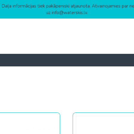
 Daļa informācijas tiek pakāpeniski atjaunota. Atvainojamies par n
uz info@waterskis.lv.
low to high