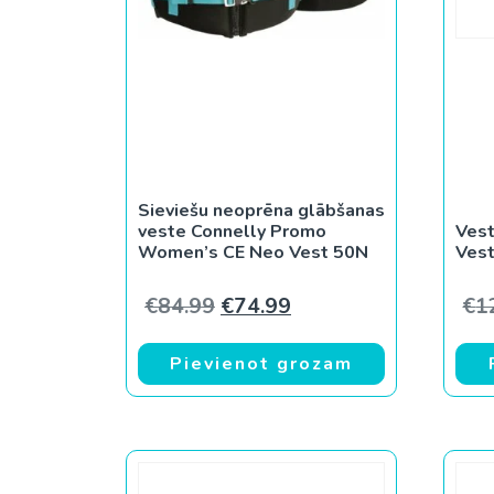
Sieviešu neoprēna glābšanas
veste Connelly Promo
Vest
Women’s CE Neo Vest 50N
Ves
Original price was: €84.99.
Current price is: €74
€
84.99
€
74.99
€
1
Pievienot grozam