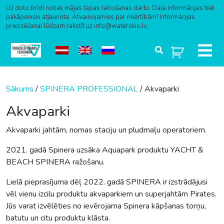
Uz doto brīdi notiek mājas lapas labošanas darbi. Daļa informācijas tiek
pakāpeniski atjaunota. Atvainojamies par neērtībām! Informācijas
precizēšanai lūdzam rakstīt uz info@waterskis.lv.
Skip to content
Sākums
/
SPINERA PROFESSIONAL
/ Akvaparki
Akvaparki
Akvaparki jahtām, nomas staciju un pludmaļu operatoriem.
2021. gadā Spinera uzsāka Aquapark produktu YACHT &
BEACH SPINERA ražošanu.
Lielā pieprasījuma dēļ 2022. gadā SPINERA ir izstrādājusi
vēl vienu izcilu produktu akvaparkiem un superjahtām Pirates.
Jūs varat izvēlēties no ievērojama Spinera kāpšanas torņu,
batutu un citu produktu klāsta.