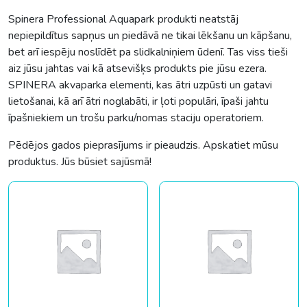
Spinera Professional Aquapark produkti neatstāj
nepiepildītus sapņus un piedāvā ne tikai lēkšanu un kāpšanu,
bet arī iespēju noslīdēt pa slidkalniņiem ūdenī. Tas viss tieši
aiz jūsu jahtas vai kā atsevišķs produkts pie jūsu ezera.
SPINERA akvaparka elementi, kas ātri uzpūsti un gatavi
lietošanai, kā arī ātri noglabāti, ir ļoti populāri, īpaši jahtu
īpašniekiem un trošu parku/nomas staciju operatoriem.
Pēdējos gados pieprasījums ir pieaudzis. Apskatiet mūsu
produktus. Jūs būsiet sajūsmā!