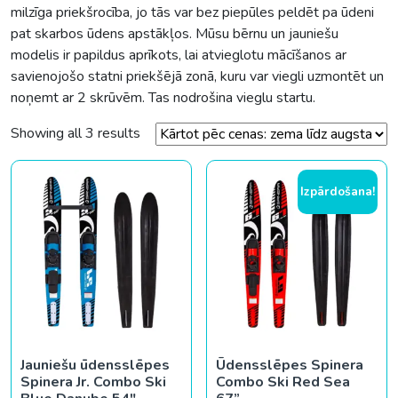
milzīga priekšrocība, jo tās var bez piepūles peldēt pa ūdeni
pat skarbos ūdens apstākļos. Mūsu bērnu un jauniešu
modelis ir papildus aprīkots, lai atvieglotu mācīšanos ar
savienojošo statni priekšējā zonā, kuru var viegli uzmontēt un
noņemt ar 2 skrūvēm. Tas nodrošina vieglu startu.
Sorted by price: low to high
Showing all 3 results
Izpārdošana!
Jauniešu ūdensslēpes
Ūdensslēpes Spinera
Spinera Jr. Combo Ski
Combo Ski Red Sea