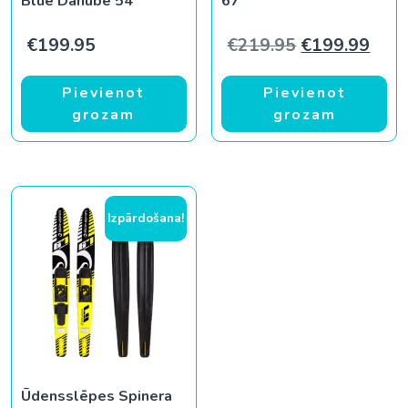
Blue Danube 54″
67”
Original pric
Curr
€
199.95
€
219.95
€
199.99
Pievienot
Pievienot
grozam
grozam
Izpārdošana!
Ūdensslēpes Spinera