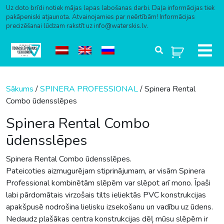
Uz doto brīdi notiek mājas lapas labošanas darbi. Daļa informācijas tiek
pakāpeniski atjaunota. Atvainojamies par neērtībām! Informācijas
precizēšanai lūdzam rakstīt uz info@waterskis.lv.
Skip to content
Sākums
/
SPINERA PROFESSIONAL
/ Spinera Rental
Combo ūdensslēpes
Spinera Rental Combo
ūdensslēpes
Spinera Rental Combo ūdensslēpes.
Pateicoties aizmugurējam stiprinājumam, ar visām Spinera
Professional kombinētām slēpēm var slēpot arī mono. Īpaši
labi pārdomātais virzošais tilts ieliektās PVC konstrukcijas
apakšpusē nodrošina lielisku izsekošanu un vadību uz ūdens.
Nedaudz plašākas centra konstrukcijas dēļ mūsu slēpēm ir