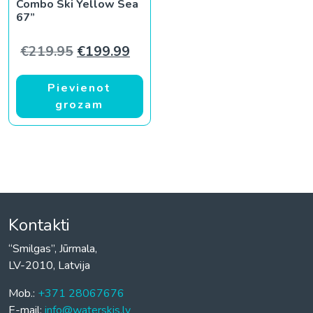
Combo Ski Yellow Sea
67”
Original price was: €219.95.
Current price is: €199.99.
€
219.95
€
199.99
Pievienot
grozam
Kontakti
“Smilgas”, Jūrmala,
LV-2010, Latvija
Mob.:
+371 28067676
E-mail:
info@waterskis.lv