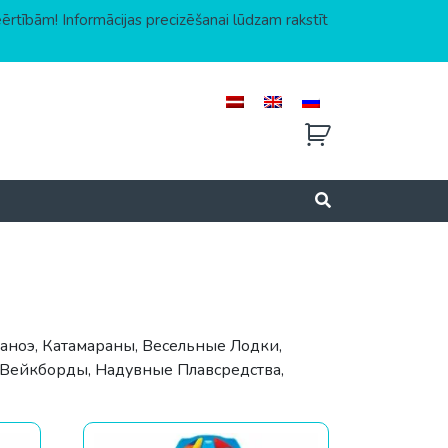
eērtībām! Informācijas precizēšanai lūdzam rakstīt
аноэ, Катамараны, Весельные Лодки,
, Вейкборды, Надувные Плавсредства,