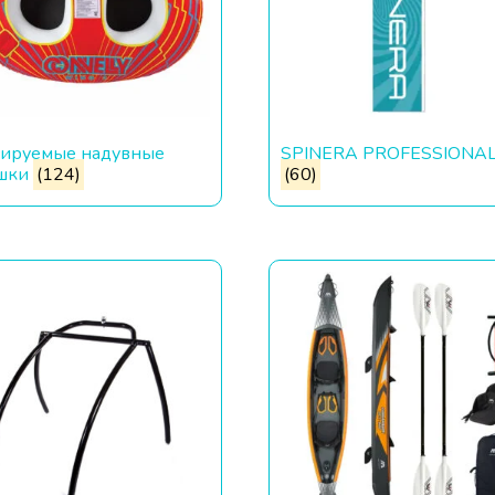
сируемые надувные
SPINERA PROFESSIONA
шки
(124)
(60)