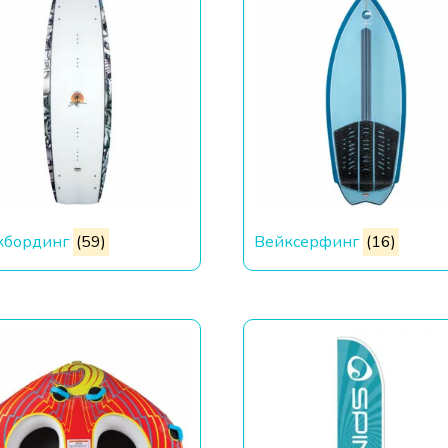
кбординг
(59)
Вейксерфинг
(16)