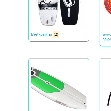
Вейксейты
(2)
Бук
плю