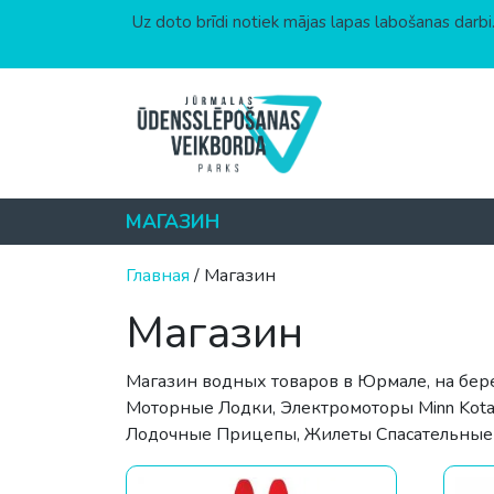
Uz doto brīdi notiek mājas lapas labošanas darbi.
Перейти к содержимому
МАГАЗИН
Главная
/ Магазин
Магазин
Магазин водных товаров в Юрмале, на бере
Моторные Лодки, Электромоторы Minn Kota,
Лодочные Прицепы, Жилеты Спасательные 