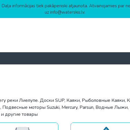
 Daļa informācijas tiek pakāpeniski atjaunota. Atvainojamies par n
uz info@waterskis.lv.
гу реки Лиелупе. Доски SUP, Каяки, Рыболовные Каяки, К
 Подвесные моторы Suzuki, Mercury, Parsun, Водные Лыжи
и другие товары