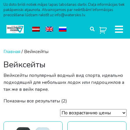
Uz doto brīdi notiek mājas lapas labošanas darbi. Daļa informācijas tiek
pakāpeniski atjaunota. Atvainojamies par neērtībām! Informācijas
precizēšanai lūdzam rakstīt uz info@waterskis.lv.
Перейти к содержимому
Главная
/ Вейксейты
Вейксейты
Вейксейты популярный водный вид спорта, идеально
подходящий для небольших лодок или гидроциклов а
так же в вейк парке.
Цены: по возрастанию
Показаны все результаты (2)