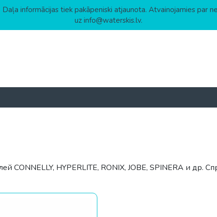
 Daļa informācijas tiek pakāpeniski atjaunota. Atvainojamies par n
uz info@waterskis.lv.
лей CONNELLY, HYPERLITE, RONIX, JOBE, SPINERA и др. Сп