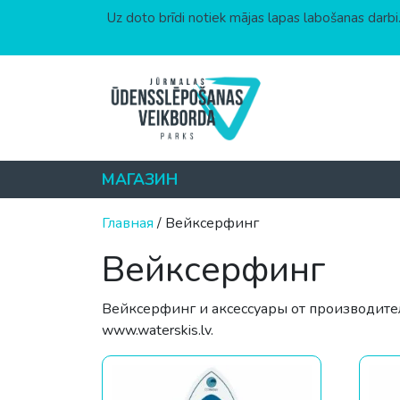
Uz doto brīdi notiek mājas lapas labošanas darbi.
Перейти к содержимому
МАГАЗИН
Главная
/ Вейксерфинг
Вейксерфинг
Вейксерфинг и аксессуары от производите
www.waterskis.lv.