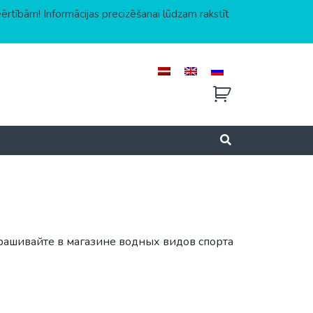
eērtībām! Informācijas precizēšanai lūdzam rakstīt
рашивайте в магазине водных видов спорта