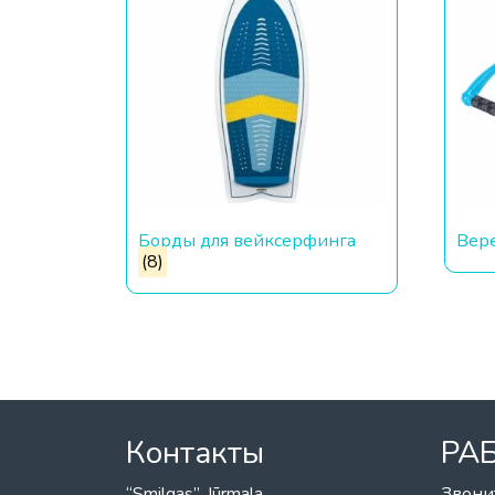
Борды для вейксерфинга
Вер
(8)
Контакты
РА
“Smilgas”, Jūrmala,
Звони