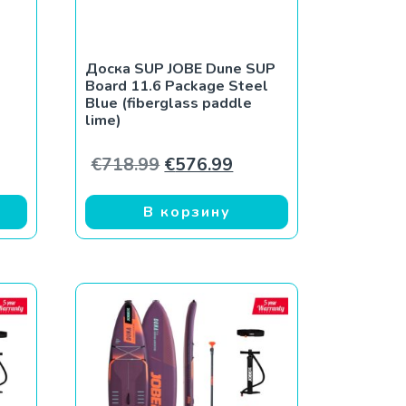
Доска SUP JOBE Dune SUP
Board 11.6 Package Steel
Blue (fiberglass paddle
lime)
Первоначальная цена соста
Текущая цена: €576.
€
718.99
€
576.99
В корзину