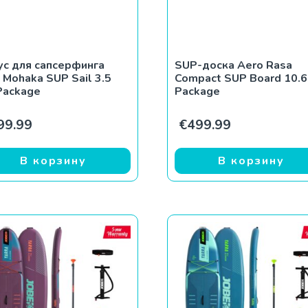
ус для сапсерфинга
SUP-доска Aero Rasa
 Mohaka SUP Sail 3.5
Compact SUP Board 10.6
Package
Package
ставляла €495.99.
99.99.
99.99
€
499.99
В корзину
В корзину