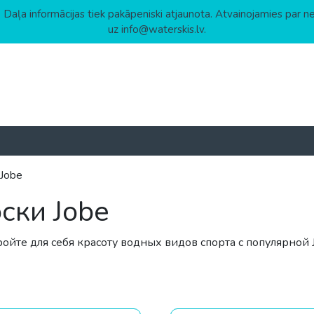
 Daļa informācijas tiek pakāpeniski atjaunota. Atvainojamies par n
uz info@waterskis.lv.
Jobe
ски Jobe
ройте для себя красоту водных видов спорта с популярной
растанию