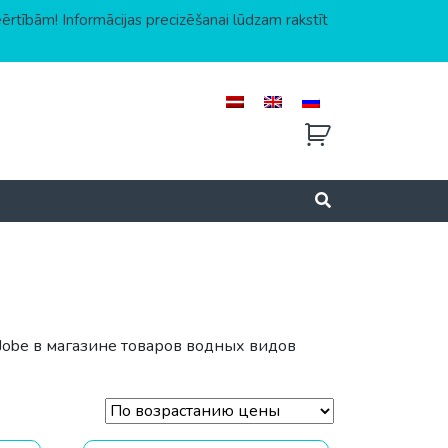
eērtībām! Informācijas precizēšanai lūdzam rakstīt
 Jobe в магазине товаров водных видов