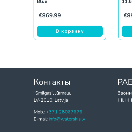
Blue
11.
€
869.99
€
8
В корзину
Контакты
РА
“Smilgas”, Jūrmala,
Звони
LV-2010, Latvija
I. II. I
Mob.:
+371 28067676
E-mail:
info@waterskis.lv