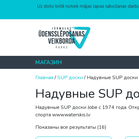
Uz doto brīdi notiek mājas lapas labošanas darbi.
Перейти к содержимому
МАГАЗИН
Главная
/
SUP доски
/ Надувные SUP доски 
Надувные SUP до
Надувные SUP доски Jobe с 1974 года. Отк
спорта www.waterskis.lv
Цены: по воз
Показаны все результаты (16)