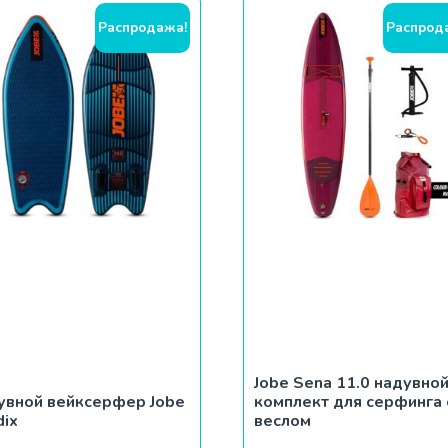
Распродажа!
Распрод
Jobe Sena 11.0 надувно
увной вейксерфер Jobe
комплект для серфинга 
dix
веслом