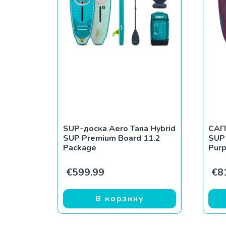
SUP-доска Aero Tana Hybrid
САП 
SUP Premium Board 11.2
SUP
Package
Pur
€
599.99
€
8
В корзину