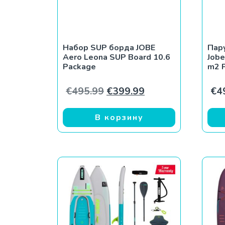
Набор SUP борда JOBE
Пар
Aero Leona SUP Board 10.6
Jobe
Package
m2 
Первоначальная цена со
Текущая цена: €3
€
495.99
€
399.99
€
4
В корзину