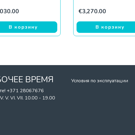
оставляла €2,539.00.
 €2,139.99.
,030.00
€
3,270.00
В корзину
В корзину
БОЧЕЕ ВРЕМЯ
Условия по эксплуатации
те! +371 28067676
II. IV. V. VI. VII. 10.00 - 19.00