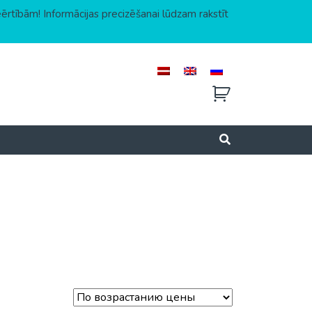
eērtībām! Informācijas precizēšanai lūdzam rakstīt