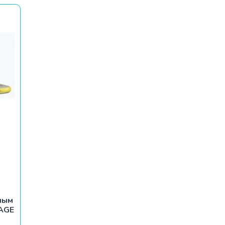
ным
RAGE