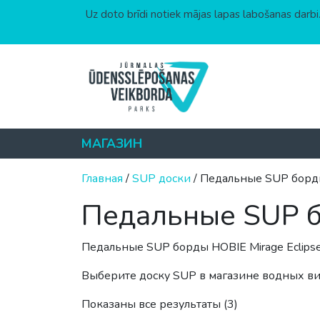
Uz doto brīdi notiek mājas lapas labošanas darbi.
Перейти к содержимому
МАГАЗИН
Главная
/
SUP доски
/ Педальные SUP борд
Педальные SUP 
Педальные SUP борды HOBIE Mirage Eclipse
Выберите доску SUP в магазине водных вид
Цены: по возр
Показаны все результаты (3)