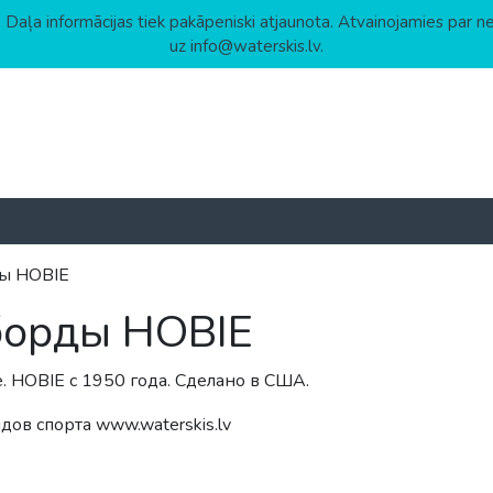
 Daļa informācijas tiek pakāpeniski atjaunota. Atvainojamies par n
uz info@waterskis.lv.
ы HOBIE
борды HOBIE
. HOBIE с 1950 года. Сделано в США.
ов спорта www.waterskis.lv
астанию