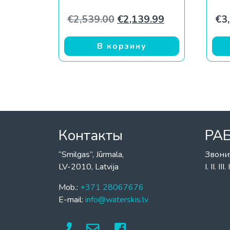
Первоначальная цена с
Текущая цена:
€
2,539.00
€
2,139.99
€
3
В корзину
Контакты
РА
“Smilgas”, Jūrmala,
Звони
LV-2010, Latvija
I. II. I
Mob.:
+371 28067676
E-mail:
info@waterskis.lv