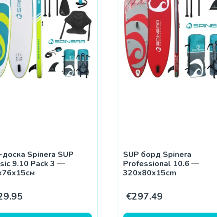
-доска Spinera SUP
SUP борд Spinera
sic 9.10 Pack 3 —
Professional 10.6 —
x76x15см
320x80x15cm
29.95
€
297.49