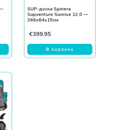
 —
SUP-доска Spinera
Supventure Sunrise 12.0 —
366x84x15см
€
399.95
В корзину