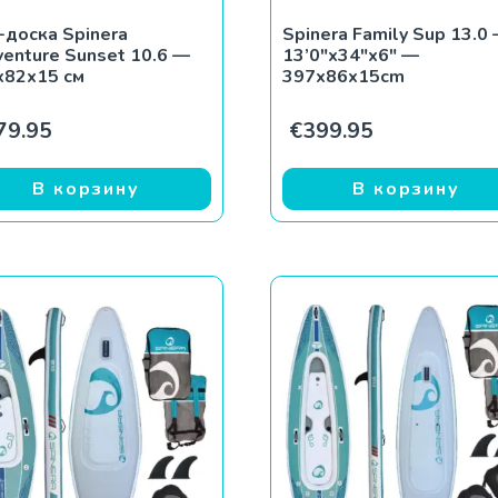
-доска Spinera
Spinera Family Sup 13.0
enture Sunset 10.6 —
13’0″x34″x6″ —
x82x15 см
397x86x15cm
79.95
€
399.95
В корзину
В корзину