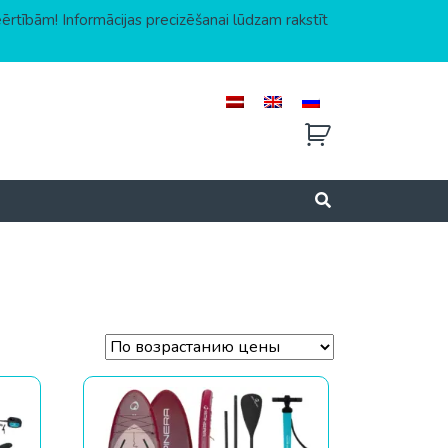
eērtībām! Informācijas precizēšanai lūdzam rakstīt