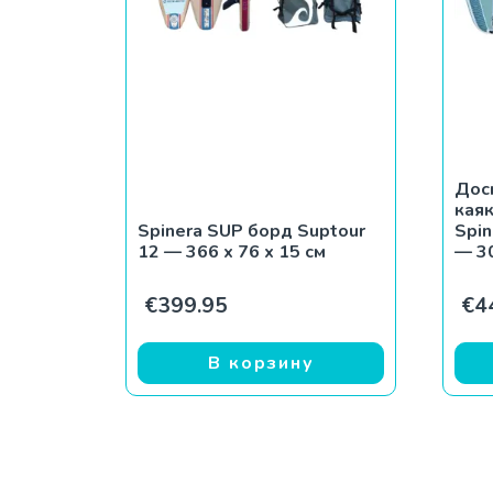
Дос
кая
Spinera SUP борд Suptour
Spin
12 — 366 x 76 x 15 см
— 3
€
399.95
€
4
В корзину