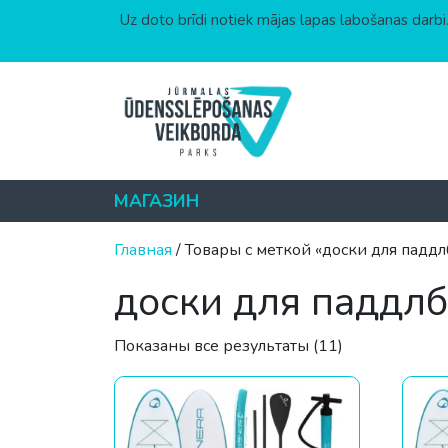
Uz doto brīdi notiek mājas lapas labošanas darbi.
Перейти к содержимому
МАГАЗИН
Главная
/ Товары с меткой «доски для падд
доски для паддл
Цены: по воз
Показаны все результаты (11)