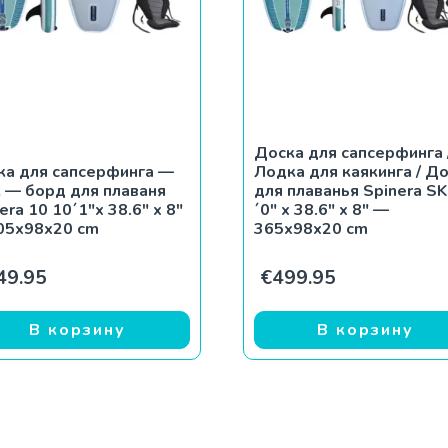
Доска для сапсерфинга 
ка для сапсерфинга —
Лодка для каякинга / Д
к — борд для плаваня
для плаванья Spinera SK
era 10 10´1″x 38.6″ x 8″
´0″ x 38.6″ x 8″ —
05x98x20 cm
365x98x20 cm
49.95
€
499.95
В корзину
В корзину