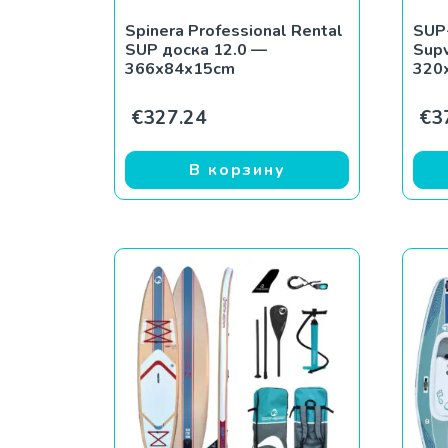
Spinera Professional Rental
SUP
SUP доска 12.0 —
Supv
366x84x15cm
320
€
327.24
€
3
В корзину