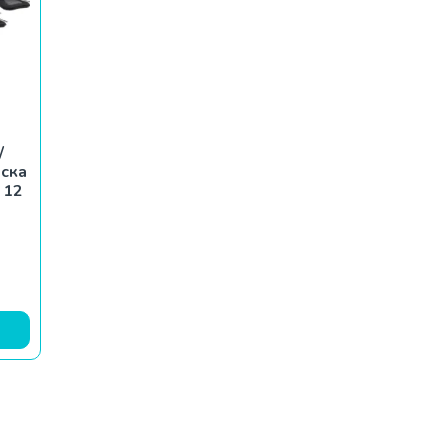
/
оска
 12