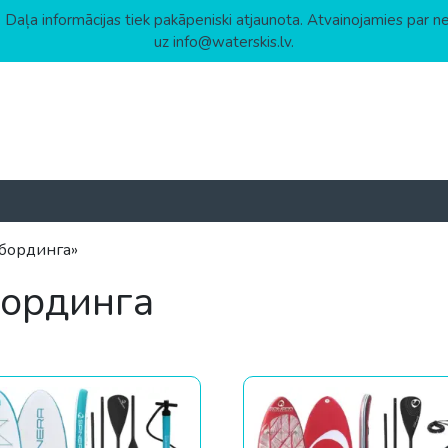
 Daļa informācijas tiek pakāpeniski atjaunota. Atvainojamies par n
uz info@waterskis.lv.
лбординга»
бординга
растанию