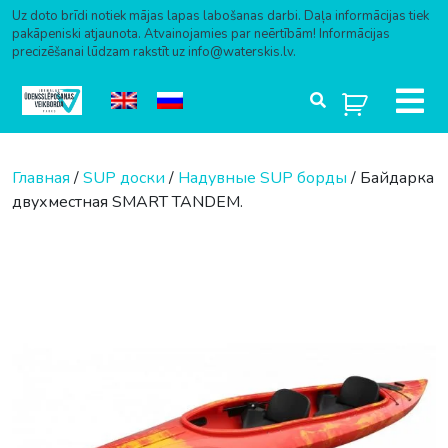
Uz doto brīdi notiek mājas lapas labošanas darbi. Daļa informācijas tiek
pakāpeniski atjaunota. Atvainojamies par neērtībām! Informācijas
precizēšanai lūdzam rakstīt uz info@waterskis.lv.
Перейти к содержимому
Главная
/
SUP доски
/
Надувные SUP борды
/ Байдарка
двухместная SMART TANDEM.