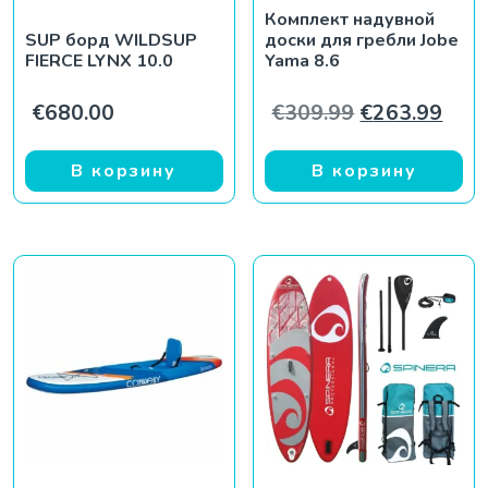
Комплект надувной
SUP борд WILDSUP
доски для гребли Jobe
FIERCE LYNX 10.0
Yama 8.6
Первоначаль
Теку
€
680.00
€
309.99
€
263.99
В корзину
В корзину