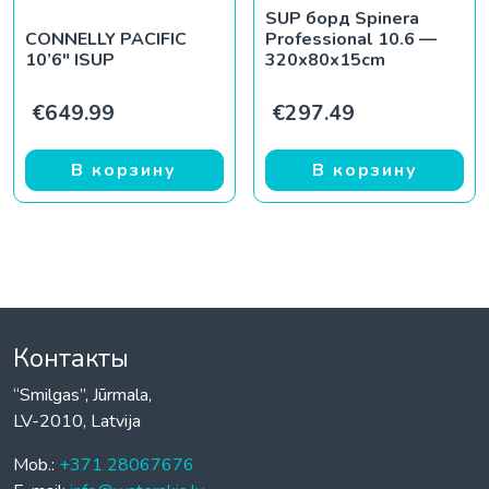
SUP борд Spinera
CONNELLY PACIFIC
Professional 10.6 —
10’6″ ISUP
320x80x15cm
€
649.99
€
297.49
В корзину
В корзину
Контакты
“Smilgas”, Jūrmala,
LV-2010, Latvija
Mob.:
+371 28067676