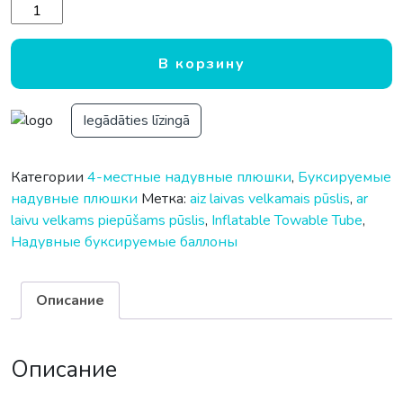
Количество товара Буксируемый надувной баллон Spinera 
В корзину
Iegādāties līzingā
Категории
4-местные надувные плюшки
,
Буксируемые
надувные плюшки
Метка:
aiz laivas velkamais pūslis
,
ar
laivu velkams piepūšams pūslis
,
Inflatable Towable Tube
,
Надувные буксируемые баллоны
Описание
Описание