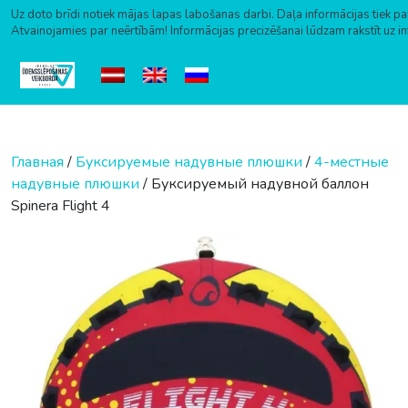
Uz doto brīdi notiek mājas lapas labošanas darbi. Daļa informācijas tiek pa
Atvainojamies par neērtībām! Informācijas precizēšanai lūdzam rakstīt uz i
Перейти к содержимому
Главная
/
Буксируемые надувные плюшки
/
4-местные
надувные плюшки
/ Буксируемый надувной баллон
Spinera Flight 4