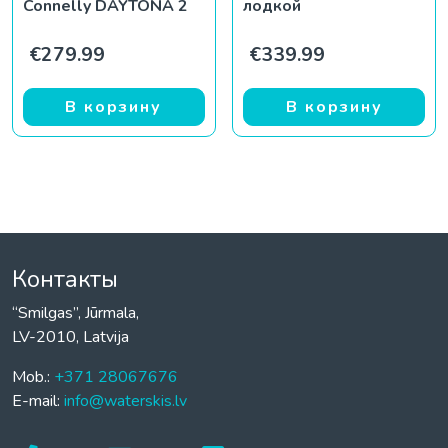
Connelly DAYTONA 2
лодкой
€
279.99
€
339.99
В корзину
В корзину
Контакты
“Smilgas”, Jūrmala,
LV-2010, Latvija
Mob.:
+371 28067676
E-mail:
info@waterskis.lv