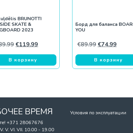
tuļdēlis BRUNOTTI
LSIDE SKATE &
Борд для баланса BOA
GBOARD 2023
YOU
ставляла €149.99.
.99.
Первоначальная цена составляла €189.99
Текущая цена: €119.99.
Первоначаль
Текущ
89.99
€
119.99
€
89.99
€
74.99
В корзину
В корзину
БОЧЕЕ ВРЕМЯ
Условия по эксплуатации
те! +371 28067676
II. IV. V. VI. VII. 10.00 - 19.00