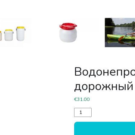
Водонепр
дорожный 
€
31.00
Количество товара Водо