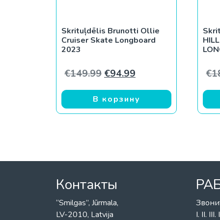
Skrituļdēlis Brunotti Ollie
Skri
Cruiser Skate Longboard
HIL
2023
LON
Первоначальная цена со
Текущая цена: €94
€
149.99
€
94.99
€
1
В корзину
Контакты
РА
“Smilgas”, Jūrmala,
Звони
LV-2010, Latvija
I. II. I