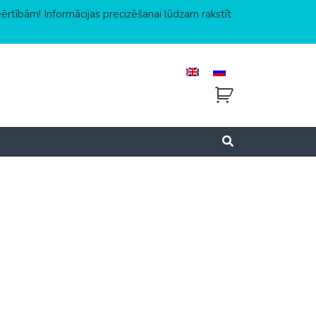
eērtībām! Informācijas precizēšanai lūdzam rakstīt