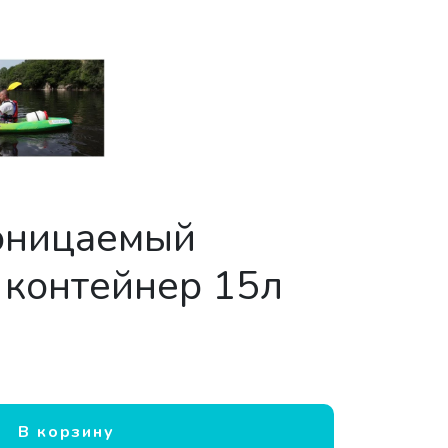
оницаемый
контейнер 15л
непроницаемый дорожный контейнер 15л
В корзину