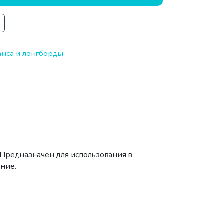
анса и лонгборды
 Предназначен для использования в
ение.