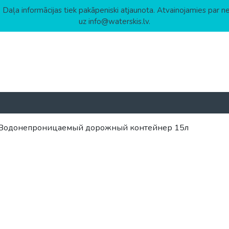
 Daļa informācijas tiek pakāpeniski atjaunota. Atvainojamies par n
uz info@waterskis.lv.
 Водонепроницаемый дорожный контейнер 15л