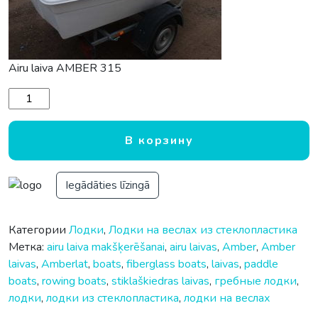
Airu laiva AMBER 315
Количество товара Гребная лодка AMBER 315
В корзину
Iegādāties līzingā
Категории
Лодки
,
Лодки на веслах из стеклопластика
Метка:
airu laiva makšķerēšanai
,
airu laivas
,
Amber
,
Amber
laivas
,
Amberlat
,
boats
,
fiberglass boats
,
laivas
,
paddle
boats
,
rowing boats
,
stiklaškiedras laivas
,
гребные лодки
,
лодки
,
лодки из стеклопластика
,
лодки на веслах