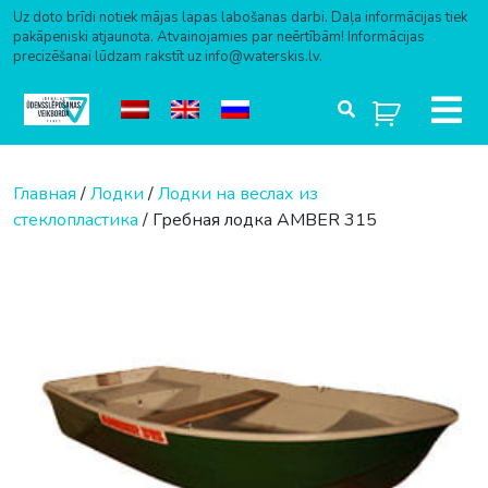
Uz doto brīdi notiek mājas lapas labošanas darbi. Daļa informācijas tiek
pakāpeniski atjaunota. Atvainojamies par neērtībām! Informācijas
precizēšanai lūdzam rakstīt uz info@waterskis.lv.
Перейти к содержимому
Главная
/
Лодки
/
Лодки на веслах из
стеклопластика
/ Гребная лодка AMBER 315