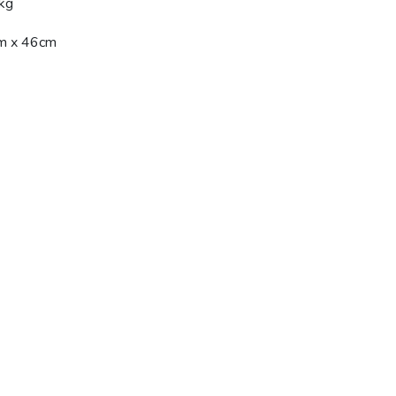
kg
m x 46cm