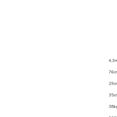
4,3
76c
29c
35c
38k