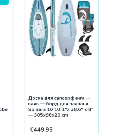
Доска для сапсерфинга —
каяк — борд для плаваня
obe
Spinera 10 10´1″x 38.6″ x 8″
— 305x98x20 cm
ьная цена составляла €369.99.
ущая цена: €299.99.
€
449.95