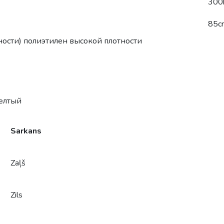
300
85c
ности) полиэтилен высокой плотности
желтый
Sarkans
Zaļš
Zils