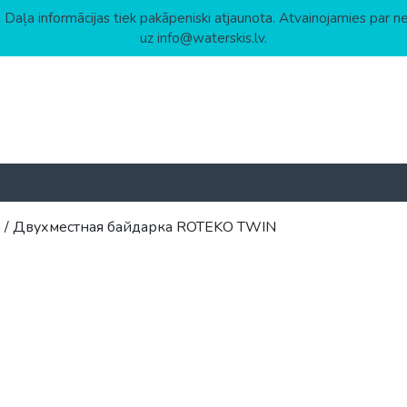
 Daļa informācijas tiek pakāpeniski atjaunota. Atvainojamies par n
uz info@waterskis.lv.
ы
/ Двухместная байдарка ROTEKO TWIN