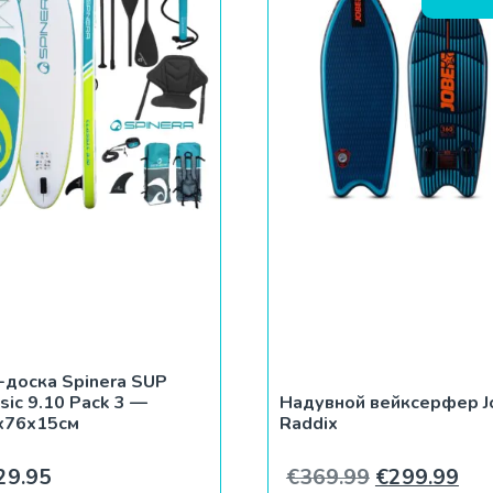
-доска Spinera SUP
sic 9.10 Pack 3 —
Надувной вейксерфер J
x76x15см
Raddix
Первоначал
Тек
29.95
€
369.99
€
299.99