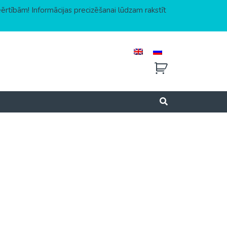
eērtībām! Informācijas precizēšanai lūdzam rakstīt