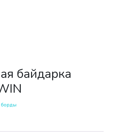
ая байдарка
WIN
 борды