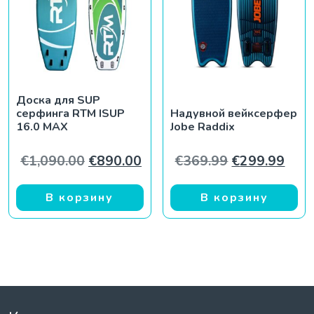
Доска для SUP
серфинга RTM ISUP
Надувной вейксерфер
16.0 MAX
Jobe Raddix
Первоначальная цена составляла 
Текущая цена: €890.00.
Первоначаль
Теку
€
1,090.00
€
890.00
€
369.99
€
299.99
В корзину
В корзину