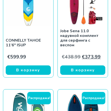
Jobe Sena 11.0
надувной комплект
CONNELLY TAHOE
для серфинга с
11’6″ ISUP
веслом
Первоначаль
Теку
€
599.99
€
438.99
€
373.99
В корзину
В корзину
Распродажа!
Распродажа!