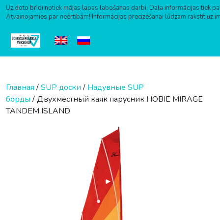
Uz doto brīdi notiek mājas lapas labošanas darbi. Daļa informācijas tiek pa
Atvainojamies par neērtībām! Informācijas precizēšanai lūdzam rakstīt uz i
Перейти к содержимому
Главная
/
SUP доски
/
Надувные SUP
борды
/ Двухместный каяк парусник HOBIE MIRAGE
TANDEM ISLAND