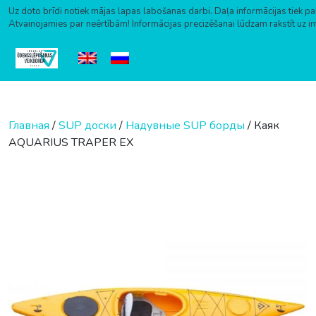
Uz doto brīdi notiek mājas lapas labošanas darbi. Daļa informācijas tiek pa
Atvainojamies par neērtībām! Informācijas precizēšanai lūdzam rakstīt uz i
Перейти к содержимому
Главная
/
SUP доски
/
Надувные SUP борды
/ Каяк
AQUARIUS TRAPER EX