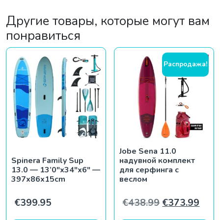
Другие товары, которые могут вам
понравиться
Распродажа!
Jobe Sena 11.0
Spinera Family Sup
надувной комплект
13.0 — 13’0″x34″x6″ —
для серфинга с
397x86x15cm
веслом
Первоначаль
Теку
€
399.95
€
438.99
€
373.99