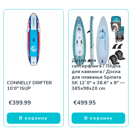
Доска для
сапсерфинга / Лодка
для каякинга / Доска
для плаванья Spinera
CONNELLY DRIFTER
SK 12´0″ x 38.6″ x 8″ —
10’0″ ISUP
365x98x20 cm
€
399.99
€
499.95
В корзину
В корзину