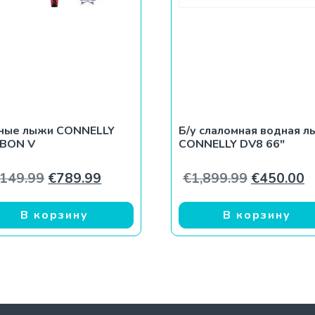
ные лыжи CONNELLY
Б/у слаломная водная 
BON V
CONNELLY DV8 66″
Первоначальная цена составляла €1,149
Текущая цена: €789.99.
Первонач
Т
,149.99
€
789.99
€
1,899.99
€
450.00
В корзину
В корзину