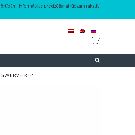
eērtībām! Informācijas precizēšanai lūdzam rakstīt
Y SWERVE RTP