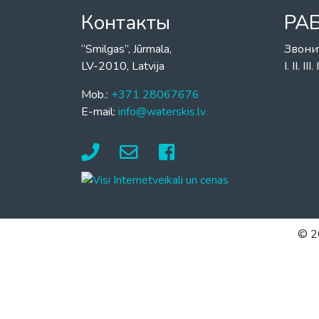
Контакты
РА
“Smilgas”, Jūrmala,
Звони
LV-2010, Latvija
I. II. I
Mob.:
+371 28067676
E-mail:
info@waterskis.lv
© 2