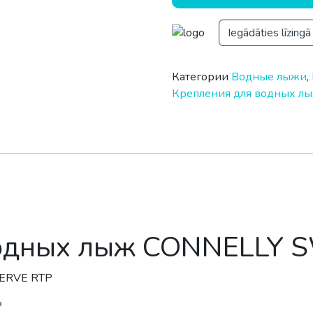
Iegādāties līzingā
Категории
Bодные лыжи
,
Крепления для водных лыж
водных лыж CONNELLY 
WERVE RTP
P