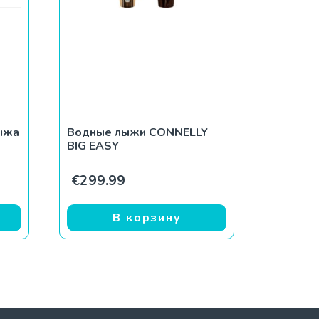
лыжа
Водные лыжи CONNELLY
BIG EASY
.99.
альная цена составляла €1,899.99.
екущая цена: €450.00.
€
299.99
В корзину