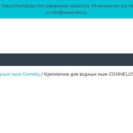
 Daļa informācijas tiek pakāpeniski atjaunota. Atvainojamies par n
uz info@waterskis.lv.
дных лыж Connelly
/ Крепление для водных лыж CONNELL