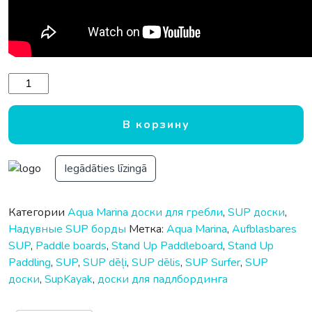
Количество товара Надувная доска SUP Aqua Marina Fusion
В корзину
Iegādāties līzingā
Категории
Aqua Marina доски для гребли
,
SUP доски
,
Надувные SUP борды
Метка:
Aqua Marina
,
Aufblasbares
SUP
,
Paddle boards
,
Stand Up Paddleboard
,
Stand Up
Paddling
,
SUP
,
SUP dēļi
,
SUP dēlis
,
SUP Surfer
,
SUP
доски
,
SupKayak
,
доски для падлбординга