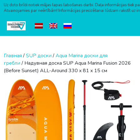
Uz doto brīdi notiek mājas lapas labošanas darbi. Daļa informācijas tiek pa
Atvainojamies par neērtībām! Informācijas precizēšanai lūdzam rakstīt uz i
Перейти к содержимому
Главная
/
SUP доски
/
Aqua Marina доски для
гребли
/ Надувная доска SUP Aqua Marina Fusion 2026
(Before Sunset) ALL-Around 330 x 81 x 15 см