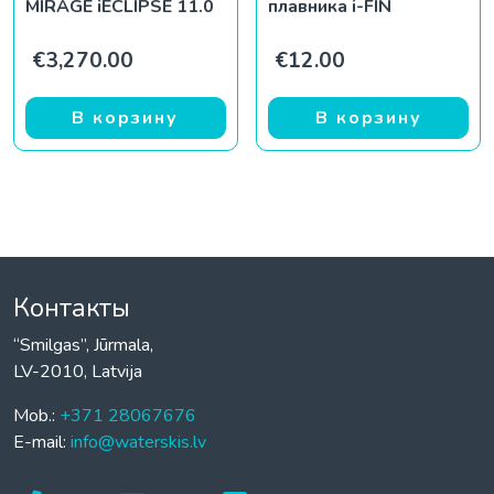
MIRAGE iECLIPSE 11.0
плавника i-FIN
€
3,270.00
€
12.00
В корзину
В корзину
Контакты
“Smilgas”, Jūrmala,
LV-2010, Latvija
Mob.:
+371 28067676
E-mail:
info@waterskis.lv