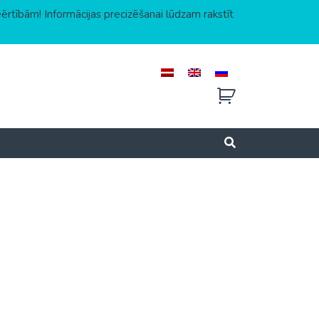
eērtībām! Informācijas precizēšanai lūdzam rakstīt