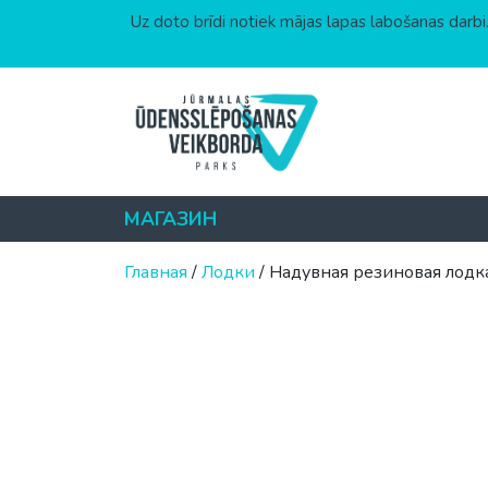
Uz doto brīdi notiek mājas lapas labošanas darbi.
Перейти к содержимому
МАГАЗИН
Главная
/
Лодки
/ Надувная резиновая лодк