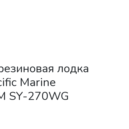
резиновая лодка
ific Marine
M SY-270WG
ная резиновая лодка из ПВХ Pacific Marine AMONA PM SY