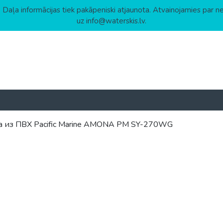
 Daļa informācijas tiek pakāpeniski atjaunota. Atvainojamies par n
uz info@waterskis.lv.
а из ПВХ Pacific Marine AMONA PM SY-270WG