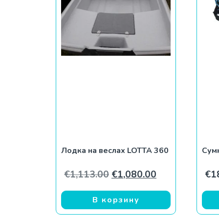
Лодка на веслах LOTTA 360
Сум
Первоначальная цена с
Текущая цена:
€
1,113.00
€
1,080.00
€
1
В корзину