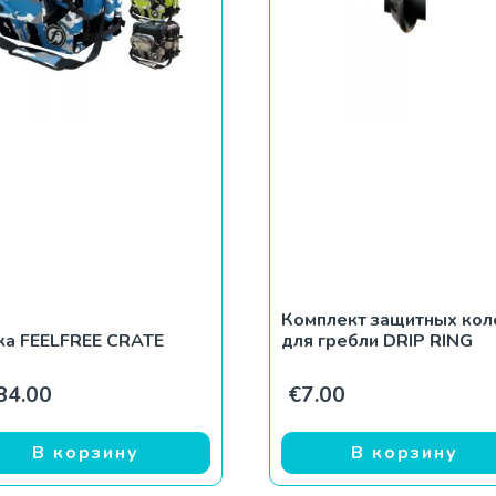
Комплект защитных кол
ка FEELFREE CRATE
для гребли DRIP RING
оставляла €1,113.00.
 €1,080.00.
84.00
€
7.00
В корзину
В корзину