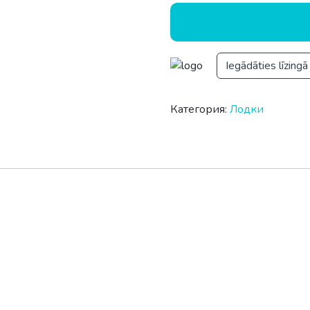
Iegādāties līzingā
Категория:
Лодки