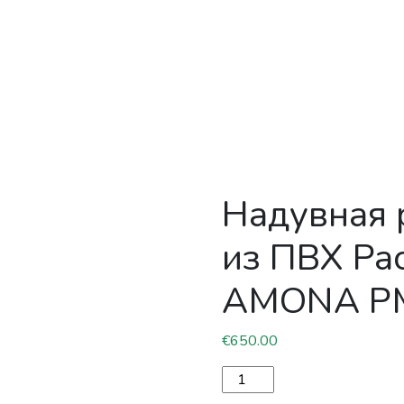
Надувная 
из ПВХ Pac
AMONA P
€
650.00
Количество товара Надув