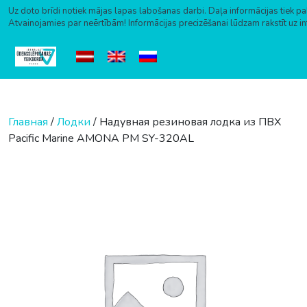
Uz doto brīdi notiek mājas lapas labošanas darbi. Daļa informācijas tiek pa
Atvainojamies par neērtībām! Informācijas precizēšanai lūdzam rakstīt uz i
Перейти к содержимому
Главная
/
Лодки
/ Надувная резиновая лодка из ПВХ
Pacific Marine AMONA PM SY-320AL