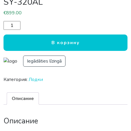
SY-320AL
€
899.00
Количество товара Надувная резиновая лодка из ПВХ Pa
В корзину
Iegādāties līzingā
Категория:
Лодки
Описание
Описание