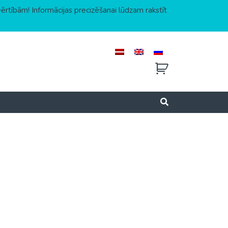
eērtībām! Informācijas precizēšanai lūdzam rakstīt