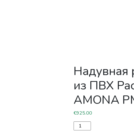
Надувная 
из ПВХ Pac
AMONA PM
€
925.00
Количество товара Надувн