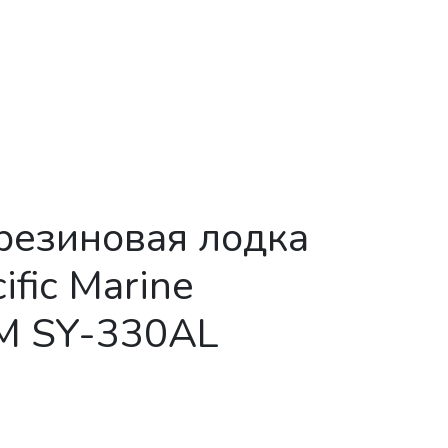
резиновая лодка
ific Marine
 SY-330AL
ая резиновая лодка из ПВХ Pacific Marine AMONA PM SY-