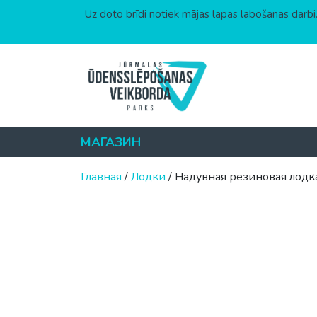
Uz doto brīdi notiek mājas lapas labošanas darbi.
Перейти к содержимому
МАГАЗИН
Главная
/
Лодки
/ Надувная резиновая лодк