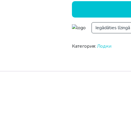
Iegādāties līzingā
Категория:
Лодки