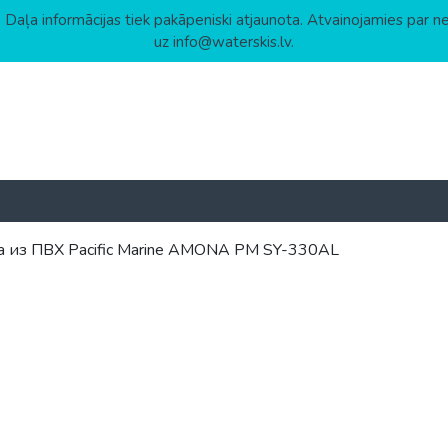
 Daļa informācijas tiek pakāpeniski atjaunota. Atvainojamies par n
uz info@waterskis.lv.
а из ПВХ Pacific Marine AMONA PM SY-330AL