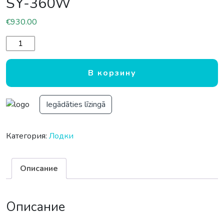
SY-360W
€
930.00
Количество товара Надувная резиновая лодка из ПВХ P
В корзину
Iegādāties līzingā
Категория:
Лодки
Описание
Описание