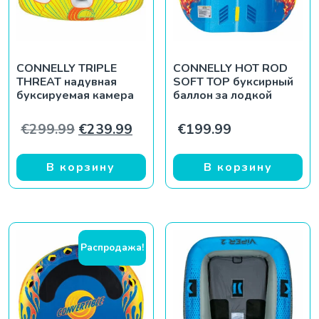
CONNELLY TRIPLE
CONNELLY HOT ROD
THREAT надувная
SOFT TOP буксирный
буксируемая камера
баллон за лодкой
Первоначальная цена составляла €
Текущая цена: €239.99.
€
299.99
€
239.99
€
199.99
В корзину
В корзину
Распродажа!