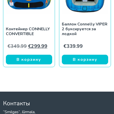
Баллон Connelly VIPER
Контейнер CONNELLY
2 буксируется за
CONVERTIBLE
лодкой
Первоначальная цена составляла €
Текущая цена: €299.99.
€
349.99
€
299.99
€
339.99
В корзину
В корзину
Контакты
“Smilgas”, Jūrmala,