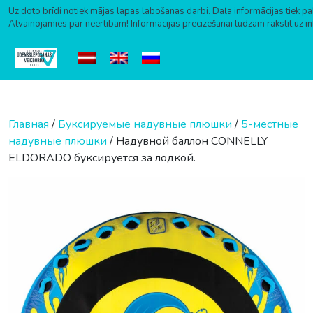
Uz doto brīdi notiek mājas lapas labošanas darbi. Daļa informācijas tiek pa
Atvainojamies par neērtībām! Informācijas precizēšanai lūdzam rakstīt uz i
Перейти к содержимому
Главная
/
Буксируемые надувные плюшки
/
5-местные
надувные плюшки
/ Надувной баллон CONNELLY
ELDORADO буксируется за лодкой.