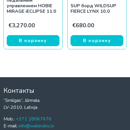
педальным
управлением HOBIE
SUP борд WILDSUP
MIRAGE iECLIPSE 11.0
FIERCE LYNX 10.0
€
3,270.00
€
680.00
В корзину
В корзину
Контакты
“Smilgas”, Jūrmala,
LV-2010, Latvija
Mob.:
+371 28067676
E-mail:
info@waterskis.lv