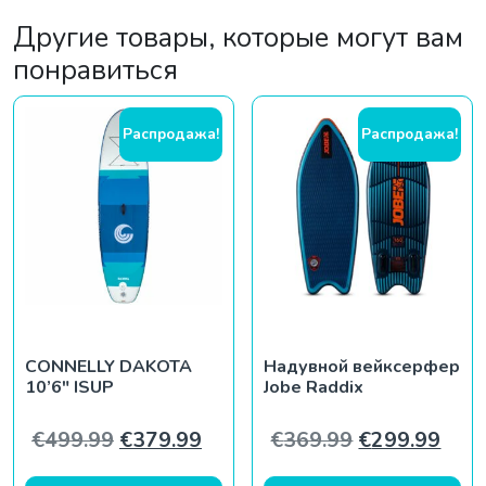
Другие товары, которые могут вам
понравиться
Распродажа!
Распродажа!
CONNELLY DAKOTA
Надувной вейксерфер
10’6″ ISUP
Jobe Raddix
Первоначальная цена составляла €
Текущая цена: €379.99.
Первоначаль
Теку
€
499.99
€
379.99
€
369.99
€
299.99