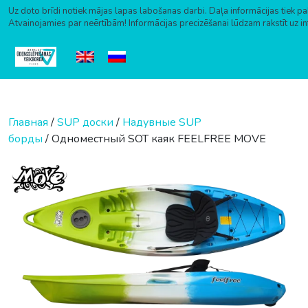
Uz doto brīdi notiek mājas lapas labošanas darbi. Daļa informācijas tiek pa
Atvainojamies par neērtībām! Informācijas precizēšanai lūdzam rakstīt uz i
Перейти к содержимому
Главная
/
SUP доски
/
Надувные SUP
борды
/ Одноместный SOT каяк FEELFREE MOVE