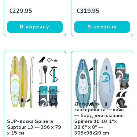
€
229.95
€
319.95
В корзину
В корзину
Доска для
сапсерфинга — каяк
— борд для плаваня
SUP-доска Spinera
Spinera 10 10´1″x
Suptour 13 — 396 x 79
38.6″ x 8″ —
x 15 см
305x98x20 cm