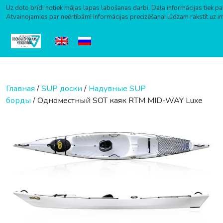
Uz doto brīdi notiek mājas lapas labošanas darbi. Daļa informācijas tiek pa
Atvainojamies par neērtībām! Informācijas precizēšanai lūdzam rakstīt uz i
Перейти к содержимому
Главная
/
SUP доски
/
Надувные SUP
борды
/ Одноместный SOT каяк RTM MID-WAY Luxe