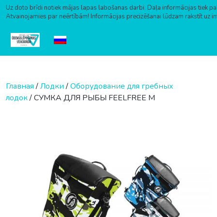
Uz doto brīdi notiek mājas lapas labošanas darbi. Daļa informācijas tiek pa
Atvainojamies par neērtībām! Informācijas precizēšanai lūdzam rakstīt uz i
Перейти к содержимому
Главная
/
Лодки
/
Оборудование для гребных
лодок
/ СУМКА ДЛЯ РЫБЫ FEELFREE M