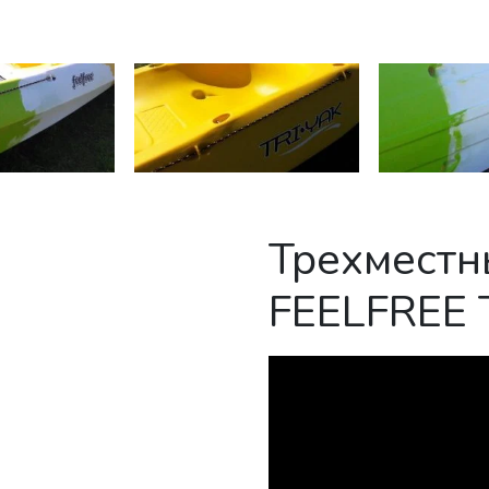
Трехместн
FEELFREE 