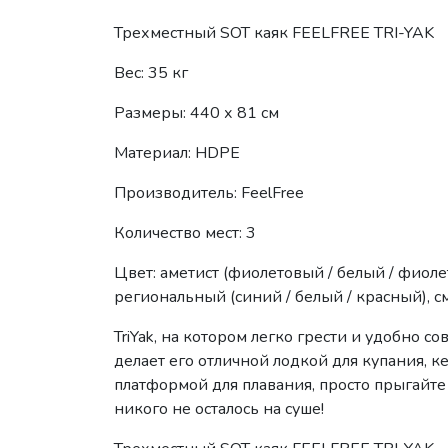
Трехместный SOT каяк FEELFREE TRI-YAK
Вес: 35 кг
Размеры: 440 х 81 см
Материал: HDPE
Производитель: FeelFree
Количество мест: 3
Цвет: аметист (фиолетовый / белый / фиолето
региональный (синий / белый / красный), с
TriYak, на котором легко грести и удобно 
делает его отличной лодкой для купания, к
платформой для плавания, просто прыгайте и
никого не осталось на суше!