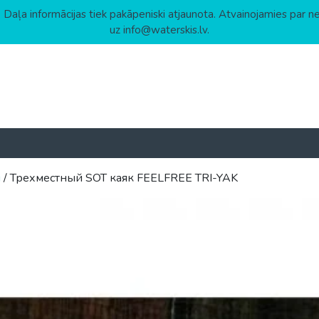
 Daļa informācijas tiek pakāpeniski atjaunota. Atvainojamies par n
uz info@waterskis.lv.
ы
/ Трехместный SOT каяк FEELFREE TRI-YAK