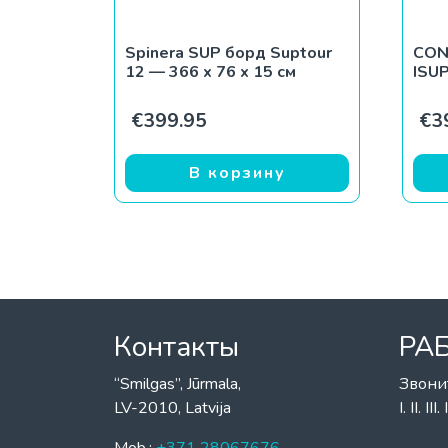
Spinera SUP борд Suptour
CON
12 — 366 x 76 x 15 см
ISU
€
399.95
€
3
В корзину
Контакты
РА
“Smilgas”, Jūrmala,
Звони
LV-2010, Latvija
I. II. I