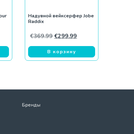
our
Надувной вейксерфер Jobe
Raddix
Первоначальная цена соста
Текущая цена: €299.
€
369.99
€
299.99
В корзину
Бренды