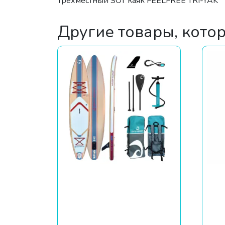
Трехместный SOT каяк FEELFREE TRI-YAK
Другие товары, кото