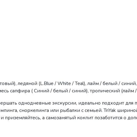
вый), ледяной (L.Blue / White / Teal), лайм / белый / синий
месь сапфира ( Синий / белый / синий), тропический (лайм 
совершать однодневные экскурсии, идеально подходит для па
емпинга, сноркелинга или рыбалки с семьей. TriYak ширино
 приземляйтесь, а самозанятый кокпит позаботится о допол