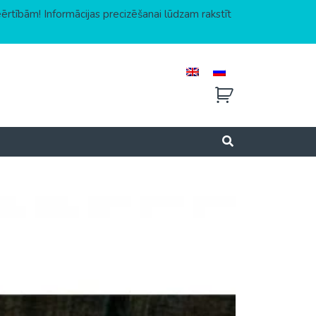
eērtībām! Informācijas precizēšanai lūdzam rakstīt