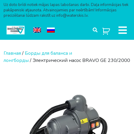
Uz doto brīdi notiek mājas lapas labošanas darbi. Daļa informācijas tiek
pakāpeniski atjaunota. Atvainojamies par neērtībām! Informācijas
precizēšanai lūdzam rakstīt uz info@waterskis.lv.
Перейти к содержимому
Главная
/
Борды для баланса и
лонгборды
/ Электрический насос BRAVO GE 230/2000