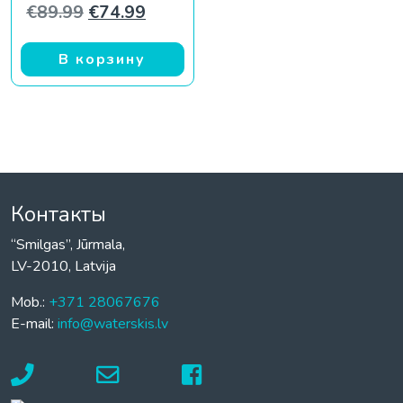
Первоначальная цена составляла €89
Текущая цена: €74.99.
€
89.99
€
74.99
В корзину
Контакты
“Smilgas”, Jūrmala,
LV-2010, Latvija
Mob.:
+371 28067676
E-mail:
info@waterskis.lv