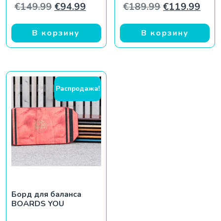
Первоначальная цена составляла €
Текущая цена: €94.99.
Первоначаль
Теку
€
149.99
€
94.99
€
189.99
€
119.99
В корзину
В корзину
Распродажа!
Борд для баланса
BOARDS YOU