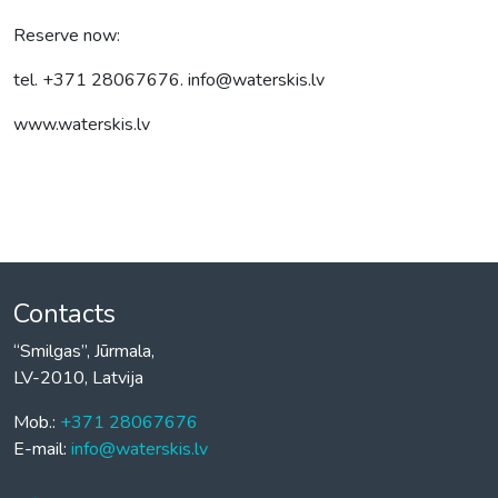
Reserve now:
tel. +371 28067676. info@waterskis.lv
www.waterskis.lv
Contacts
“Smilgas”, Jūrmala,
LV-2010, Latvija
Mob.:
+371 28067676
E-mail:
info@waterskis.lv