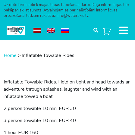
Uz doto brīdi notiek mājas lapas labošanas darbi. Daļa informācijas tiek
pakāpeniski atjaunota. Atvainojamies par neērtībām! Informācijas
precizēšanai lūdzam rakstīt uz info@waterskis.lv.
Skip to content
Home
>
Inflatable Towable Rides
Inflatable Towable Rides. Hold on tight and head towards an
adventure through splashes, laughter and wind with an
inflatable towed a boat.
2 person towable 10 min. EUR 30
3 person towable 10 min. EUR 40
1 hour EUR 160