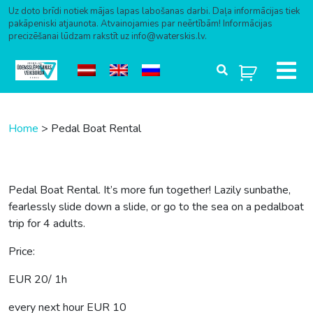
Uz doto brīdi notiek mājas lapas labošanas darbi. Daļa informācijas tiek
pakāpeniski atjaunota. Atvainojamies par neērtībām! Informācijas
precizēšanai lūdzam rakstīt uz info@waterskis.lv.
Skip to content
Home
>
Pedal Boat Rental
Pedal Boat Rental. It’s more fun together! Lazily sunbathe,
fearlessly slide down a slide, or go to the sea on a pedalboat
trip for 4 adults.
Price:
EUR 20/ 1h
every next hour EUR 10