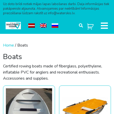
Uz doto brīdi notiek mājas lapas labošanas darbi. Daļa informācijas tiek
pakāpeniski atjaunota. Atvainojamies par neērtībām! Informācijas
precizēšanai lūdzam rakstīt uz info@waterskis.lv.
Skip to content
Home
/ Boats
Boats
Certified rowing boats made of fiberglass, polyethylene,
inflatable PVC for anglers and recreational enthusiasts.
Accessories and supplies.