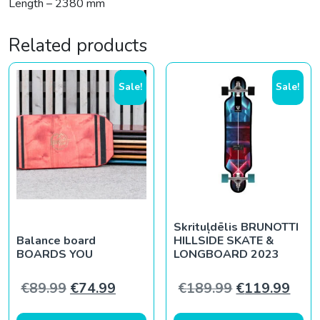
Length – 2380 mm
Related products
Sale!
Sale!
Skrituļdēlis BRUNOTTI
Balance board
HILLSIDE SKATE &
BOARDS YOU
LONGBOARD 2023
Original price was: €89.99.
Current price is: €74.99.
Original pric
Curr
€
89.99
€
74.99
€
189.99
€
119.99