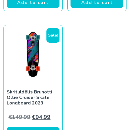
Add to cart
Add to cart
Sale!
Skrituļdēlis Brunotti
Ollie Cruiser Skate
Longboard 2023
Original price was: €149.99.
Current price is: €94.99.
€
149.99
€
94.99