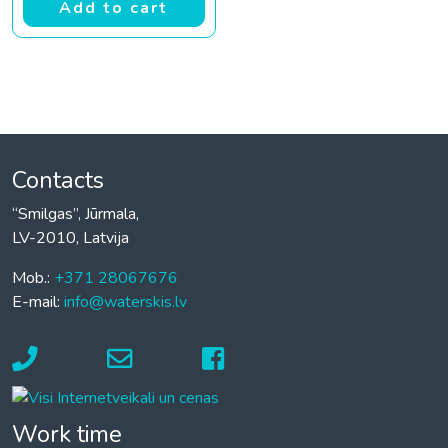
Add to cart
Contacts
“Smilgas”, Jūrmala,
LV-2010, Latvija
Mob.:
+371 28067676
E-mail:
info@waterskis.lv
Work time