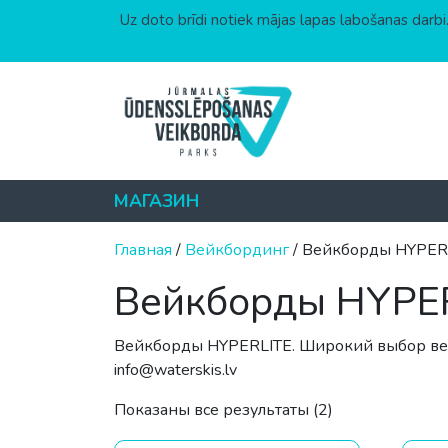
Uz doto brīdi notiek mājas lapas labošanas darbi.
Перейти к содержимому
МАГАЗИН
Главная
/
Вейкбординг
/ Вейкборды HYPER
Вейкборды HYPE
Вейкборды HYPERLITE. Широкий выбор вей
info@waterskis.lv
Цены: по возр
Показаны все результаты (2)