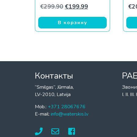
Первоначальная цена со
Текущая цена: €1
€
299.90
€
199.99
€
2
В корзину
Контакты
РА
“Smilgas”, Jūrmala,
Звони
LV-2010, Latvija
I. II. I
Mob.:
+371 28067676
E-mail:
info@waterskis.lv