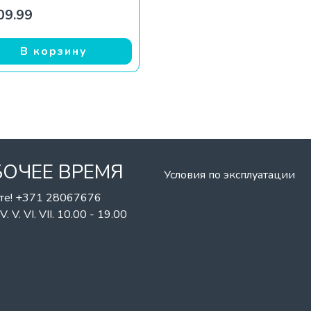
ставляла €299.90.
99.99.
09.99
В корзину
БОЧЕЕ ВРЕМЯ
Условия по эксплуатации
те! +371 28067676
II. IV. V. VI. VII. 10.00 - 19.00