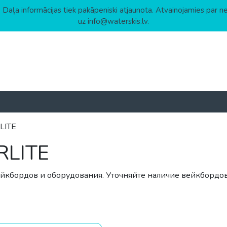
 Daļa informācijas tiek pakāpeniski atjaunota. Atvainojamies par n
uz info@waterskis.lv.
LITE
RLITE
кбордов и оборудования. Уточняйте наличие вейкбордов 
астанию