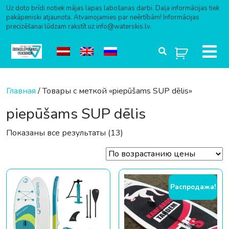
Uz doto brīdi notiek mājas lapas labošanas darbi. Daļa informācijas tiek
pakāpeniski atjaunota. Atvainojamies par neērtībām! Informācijas
precizēšanai lūdzam rakstīt uz info@waterskis.lv.
Перейти к содержимому
Главная
/ Товары с меткой «piepūšams SUP dēlis»
piepūšams SUP dēlis
Цены: по возрастанию
Показаны все результаты (13)
Распродажа!