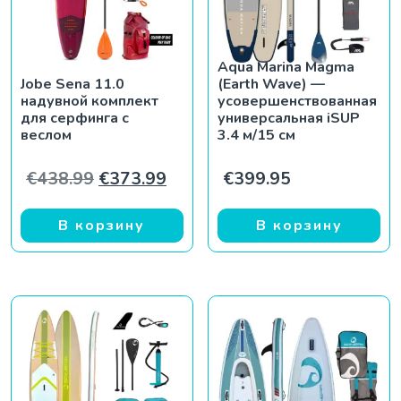
Aqua Marina Magma
Jobe Sena 11.0
(Earth Wave) —
надувной комплект
усовершенствованная
для серфинга с
универсальная iSUP
веслом
3.4 м/15 см
Первоначальная цена составляла €
Текущая цена: €373.99.
€
438.99
€
373.99
€
399.95
В корзину
В корзину