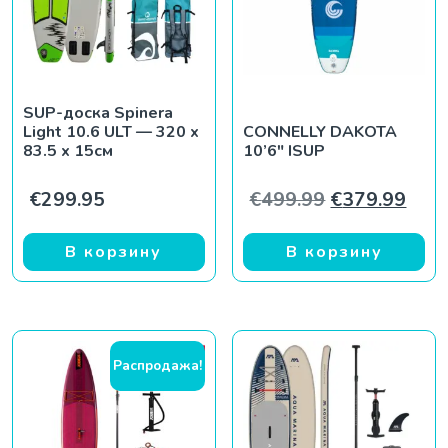
SUP-доска Spinera
Light 10.6 ULT — 320 x
CONNELLY DAKOTA
83.5 x 15см
10’6″ ISUP
Первоначаль
Теку
€
299.95
€
499.99
€
379.99
В корзину
В корзину
Распродажа!