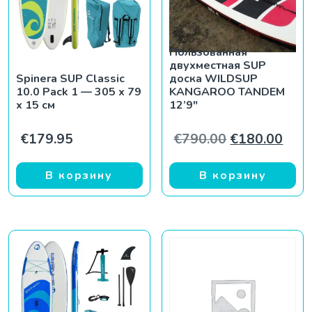
Пользованная
двухместная SUP
Spinera SUP Classic
доска WILDSUP
10.0 Pack 1 — 305 x 79
KANGAROO TANDEM
x 15 см
12’9″
Первоначаль
Теку
€
179.95
€
790.00
€
180.00
В корзину
В корзину