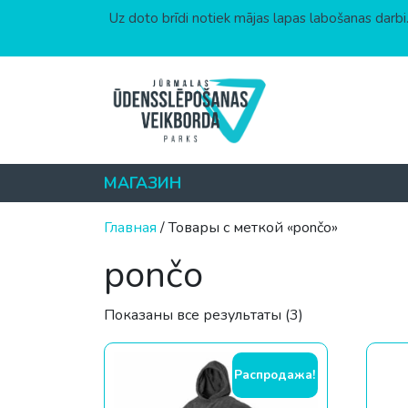
Uz doto brīdi notiek mājas lapas labošanas darbi.
Перейти к содержимому
МАГАЗИН
Главная
/ Товары с меткой «pončo»
pončo
Цены: по возр
Показаны все результаты (3)
Распродажа!