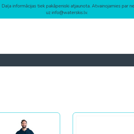
 Daļa informācijas tiek pakāpeniski atjaunota. Atvainojamies par n
uz info@waterskis.lv.
астанию