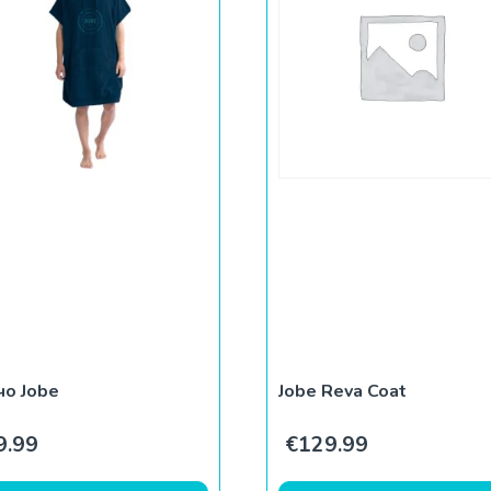
чо Jobe
Jobe Reva Coat
авляла €65.00.
99.
9.99
€
129.99