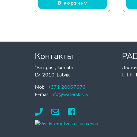
В корзину
Контакты
РА
“Smilgas”, Jūrmala,
Звони
LV-2010, Latvija
I. II. I
Mob.:
+371 28067676
E-mail:
info@waterskis.lv