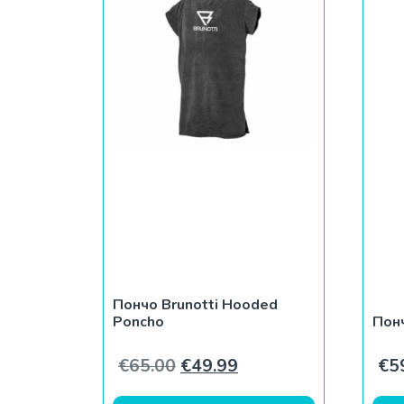
Пончо Brunotti Hooded
Poncho
Пон
Первоначальная цена сост
Текущая цена: €49.
€
65.00
€
49.99
€
5