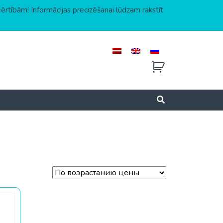
eērtībām! Informācijas precizēšanai lūdzam rakstīt