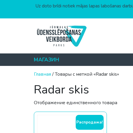
Uz doto brīdi notiek mājas lapas labošanas darbi.
Перейти к содержимому
МАГАЗИН
Главная
/ Товары с меткой «Radar skis»
Radar skis
Отображение единственного товара
Распродажа!