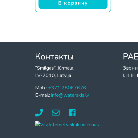
В корзину
Контакты
РА
“Smilgas”, Jūrmala,
Звони
LV-2010, Latvija
I. II. I
Mob.:
+371 28067676
E-mail:
info@waterskis.lv