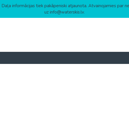
 Daļa informācijas tiek pakāpeniski atjaunota. Atvainojamies par n
uz info@waterskis.lv.