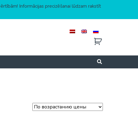
eērtībām! Informācijas precizēšanai lūdzam rakstīt