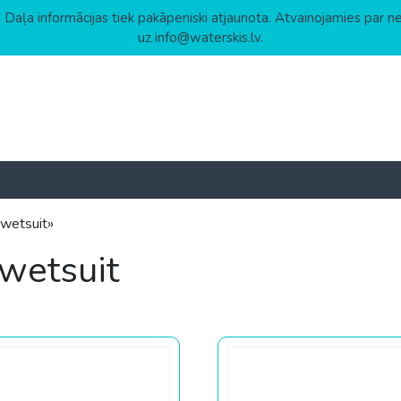
 Daļa informācijas tiek pakāpeniski atjaunota. Atvainojamies par n
uz info@waterskis.lv.
wetsuit»
wetsuit
астанию