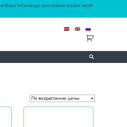
eērtībām! Informācijas precizēšanai lūdzam rakstīt