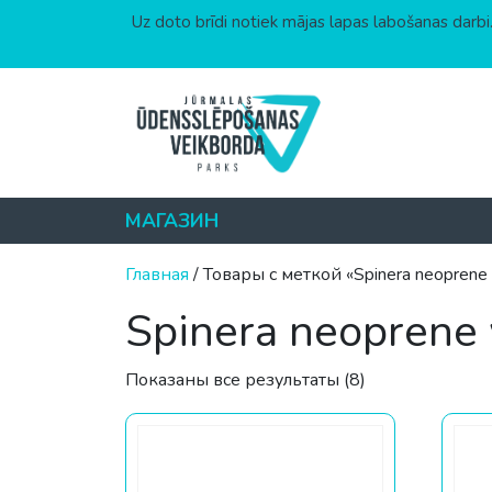
Uz doto brīdi notiek mājas lapas labošanas darbi.
Перейти к содержимому
МАГАЗИН
Главная
/ Товары с меткой «Spinera neoprene 
Spinera neoprene 
Цены: по возр
Показаны все результаты (8)