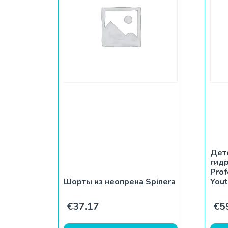
Дет
гид
Prof
Шорты из неопрена Spinera
You
€
37.17
€
5