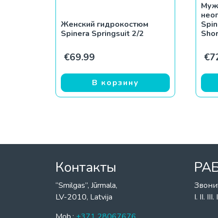
Муж
нео
Женский гидрокостюм
Spin
Spinera Springsuit 2/2
Shor
€
69.99
€
7
В корзину
Контакты
РА
“Smilgas”, Jūrmala,
Звони
LV-2010, Latvija
I. II. I
Mob.:
+371 28067676