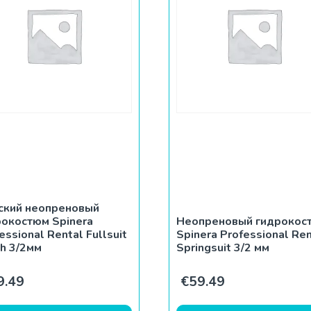
ский неопреновый
рокостюм Spinera
Неопреновый гидрокос
essional Rental Fullsuit
Spinera Professional Ren
th 3/2мм
Springsuit 3/2 мм
9.49
€
59.49