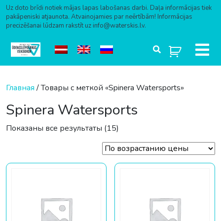
Uz doto brīdi notiek mājas lapas labošanas darbi. Daļa informācijas tiek
pakāpeniski atjaunota. Atvainojamies par neērtībām! Informācijas
precizēšanai lūdzam rakstīt uz info@waterskis.lv.
Перейти к содержимому
Главная
/ Товары с меткой «Spinera Watersports»
Spinera Watersports
Цены: по возрастанию
Показаны все результаты (15)