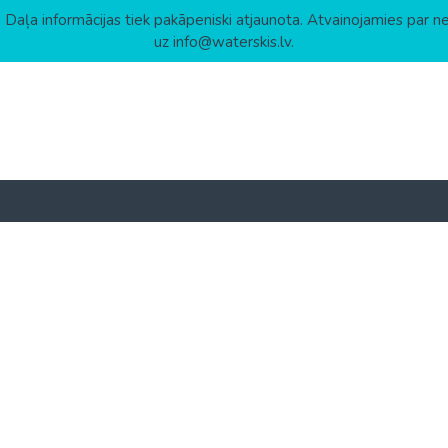
 Daļa informācijas tiek pakāpeniski atjaunota. Atvainojamies par n
uz info@waterskis.lv.