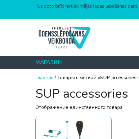
Uz doto brīdi notiek mājas lapas labošanas darbi.
Перейти к содержимому
МАГАЗИН
Главная
/ Товары с меткой «SUP accessories»
SUP accessories
Отображение единственного товара