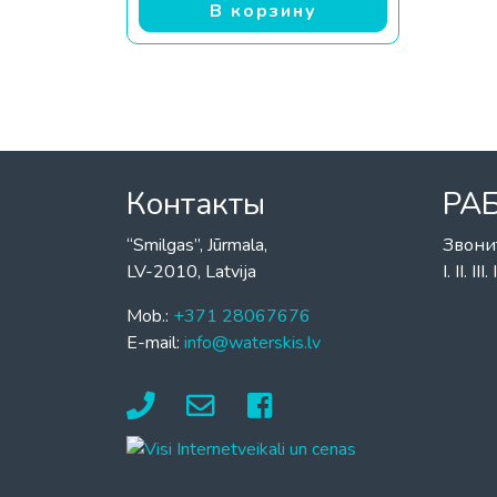
В корзину
Контакты
РА
“Smilgas”, Jūrmala,
Звони
LV-2010, Latvija
I. II. I
Mob.:
+371 28067676
E-mail:
info@waterskis.lv