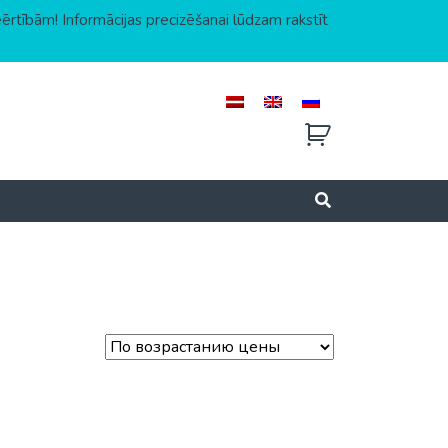
eērtībām! Informācijas precizēšanai lūdzam rakstīt