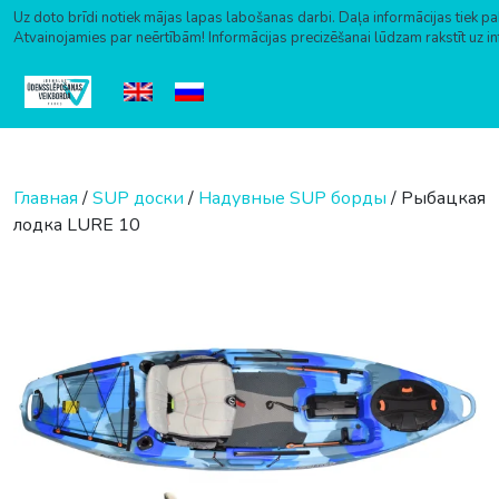
Uz doto brīdi notiek mājas lapas labošanas darbi. Daļa informācijas tiek pa
Atvainojamies par neērtībām! Informācijas precizēšanai lūdzam rakstīt uz i
Перейти к содержимому
Главная
/
SUP доски
/
Надувные SUP борды
/ Рыбацкая
лодка LURE 10