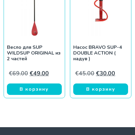
Весло для SUP
Насос BRAVO SUP-4
WILDSUP ORIGINAL из
DOUBLE ACTION (
2 частей
надув )
Первоначальная цена составляла €69
Текущая цена: €49.00.
Первоначальн
Текуща
€
69.00
€
49.00
€
45.00
€
30.00
В корзину
В корзину