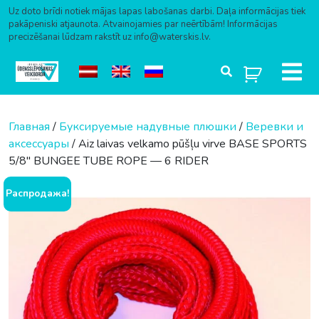
Uz doto brīdi notiek mājas lapas labošanas darbi. Daļa informācijas tiek
pakāpeniski atjaunota. Atvainojamies par neērtībām! Informācijas
precizēšanai lūdzam rakstīt uz info@waterskis.lv.
Перейти к содержимому
Главная
/
Буксируемые надувные плюшки
/
Веревки и
аксессуары
/ Aiz laivas velkamo pūšļu virve BASE SPORTS
5/8″ BUNGEE TUBE ROPE — 6 RIDER
Распродажа!