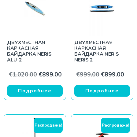
ДВУХМЕСТНАЯ
ДВУХМЕСТНАЯ
КАРКАСНАЯ
КАРКАСНАЯ
БАЙДАРКА NERIS
БАЙДАРКА NERIS
ALU-2
NERIS 2
Первоначальная цена составляла 
Текущая цена: €899.00.
Первоначаль
Теку
€
1,020.00
€
899.00
€
999.00
€
899.00
Подробнее
Подробнее
Распродажа!
Распродажа!