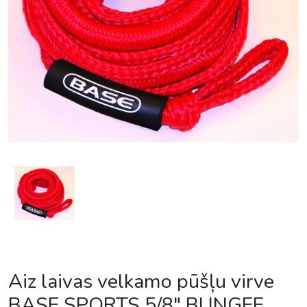
Aiz laivas velkamo pūšļu virve
BASE SPORTS 5/8″ BUNGEE