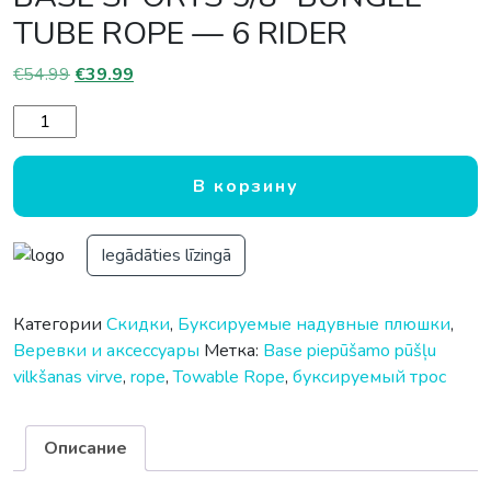
TUBE ROPE — 6 RIDER
Первоначальная цена составляла €54.99.
Текущая цена: €39.99.
€
54.99
€
39.99
Количество товара Aiz laivas velkamo pūšļu virve BASE 
В корзину
Iegādāties līzingā
Категории
Cкидки
,
Буксируемые надувные плюшки
,
Веревки и аксессуары
Метка:
Base piepūšamo pūšļu
vilkšanas virve
,
rope
,
Towable Rope
,
буксируемый трос
Описание