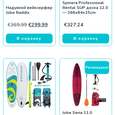
Spinera Professional
Надувной вейксерфер
Rental SUP доска 12.0
Jobe Raddix
— 366x84x15cm
Первоначальная цена составляла €
Текущая цена: €299.99.
€
369.99
€
299.99
€
327.24
В корзину
В корзину
Распродажа!
Jobe Sena 11.0