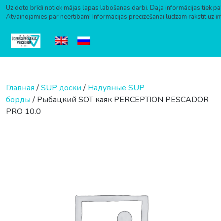
Uz doto brīdi notiek mājas lapas labošanas darbi. Daļa informācijas tiek pa
Atvainojamies par neērtībām! Informācijas precizēšanai lūdzam rakstīt uz i
Перейти к содержимому
Главная
/
SUP доски
/
Надувные SUP
борды
/ Рыбацкий SOT каяк PERCEPTION PESCADOR
PRO 10.0