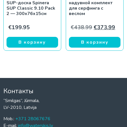
SUP-доска Spinera
надувной комплект
SUP Classic 9.10 Pack
для серфинга с
2 — 300x76x15см
веслом
Первоначаль
Теку
€
199.95
€
438.99
€
373.99
В корзину
В корзину
Контакты
“Smilgas”, Jūrmala,
LV-2010, Latvija
Mob.:
+371 28067676
E-mail:
info@waterskis.lv