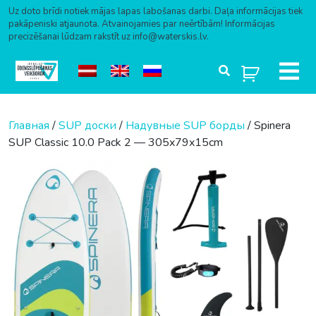
Uz doto brīdi notiek mājas lapas labošanas darbi. Daļa informācijas tiek
pakāpeniski atjaunota. Atvainojamies par neērtībām! Informācijas
precizēšanai lūdzam rakstīt uz info@waterskis.lv.
Перейти к содержимому
Главная
/
SUP доски
/
Надувные SUP борды
/ Spinera
SUP Classic 10.0 Pack 2 — 305x79x15cm