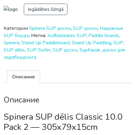
Iegādāties līzingā
Категории
Spinera SUP доски
,
SUP доски
,
Надувные
SUP борды
Метка:
Aufblasbares SUP
,
Paddle boards
,
Spinera
,
Stand Up Paddleboard
,
Stand Up Paddling
,
SUP
,
SUP dēlis
,
SUP Surfer
,
SUP доски
,
SupKayak
,
доски для
падлбординга
Описание
Описание
Spinera SUP dēlis Classic 10.0
Pack 2 — 305x79x15cm