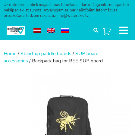
Uz doto brīdi notiek mājas lapas labošanas darbi. Daļa informācijas tiek
pakāpeniski atjaunota. Atvainojamies par neērtībām! Informācijas
precizēšanai lūdzam rakstīt uz info@waterskis.lv.
Skip to content
Home
/
Stand-up paddle boards
/
SUP board
accessories
/ Backpack bag for BEE SUP board