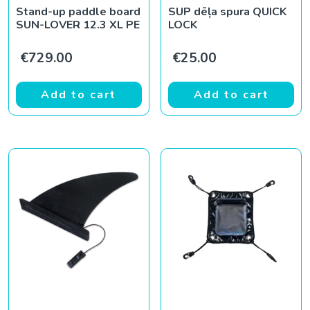
Stand-up paddle board
SUP dēļa spura QUICK
SUN-LOVER 12.3 XL PE
LOCK
€
729.00
€
25.00
Add to cart
Add to cart