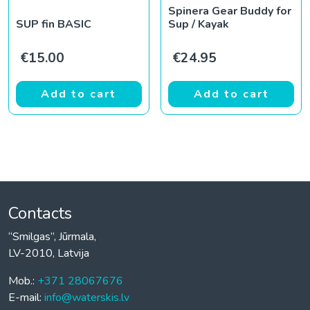
Spinera Gear Buddy for
SUP fin BASIC
Sup / Kayak
€
15.00
€
24.95
Add to cart
Add to cart
Contacts
“Smilgas”, Jūrmala,
LV-2010, Latvija
Mob.:
+371 28067676
E-mail:
info@waterskis.lv