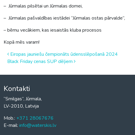
– Jūrmalas pilsētai un Jūrmalas domei,
– Jūrmalas pašvaldības iestādei “Jūrmalas ostas pārvalde”,
– bērnu vecākiem, kas iesaistās kluba procesos
Kopā mēs varam!
Post
Eiropas jauniešu čempionāts ūdensslēpošanā 2024
Black Friday cenas SUP dēļiem
navigation
Kontakti
“Smilgas”, Jūrmala,
LV-2010, Latvija
Mob.:
+371 28067676
E-mail:
info@waterskis.lv