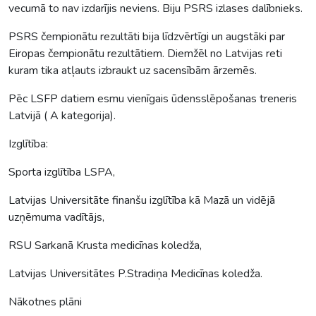
vecumā to nav izdarījis neviens. Biju PSRS izlases dalībnieks.
PSRS čempionātu rezultāti bija līdzvērtīgi un augstāki par
Eiropas čempionātu rezultātiem. Diemžēl no Latvijas reti
kuram tika atļauts izbraukt uz sacensībām ārzemēs.
Pēc LSFP datiem esmu vienīgais ūdensslēpošanas treneris
Latvijā ( A kategorija).
Izglītība:
Sporta izglītība LSPA,
Latvijas Universitāte finanšu izglītība kā Mazā un vidējā
uzņēmuma vadītājs,
RSU Sarkanā Krusta medicīnas koledža,
Latvijas Universitātes P.Stradiņa Medicīnas koledža.
Nākotnes plāni