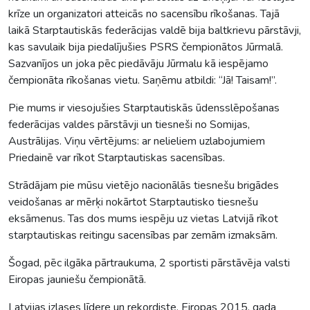
krīze un organizatori atteicās no sacensību rīkošanas. Tajā
laikā Starptautiskās federācijas valdē bija baltkrievu pārstāvji,
kas savulaik bija piedalījušies PSRS čempionātos Jūrmalā.
Sazvanījos un joka pēc piedāvāju Jūrmalu kā iespējamo
čempionāta rīkošanas vietu. Saņēmu atbildi: “Jā! Taisam!”.
Pie mums ir viesojušies Starptautiskās ūdensslēpošanas
federācijas valdes pārstāvji un tiesneši no Somijas,
Austrālijas. Viņu vērtējums: ar nelieliem uzlabojumiem
Priedainē var rīkot Starptautiskas sacensības.
Strādājam pie mūsu vietējo nacionālās tiesnešu brigādes
veidošanas ar mērķi nokārtot Starptautisko tiesnešu
eksāmenus. Tas dos mums iespēju uz vietas Latvijā rīkot
starptautiskas reitingu sacensības par zemām izmaksām.
Šogad, pēc ilgāka pārtraukuma, 2 sportisti pārstāvēja valsti
Eiropas jauniešu čempionātā.
Latvijas izlases līdere un rekordiste, Eiropas 2015. gada