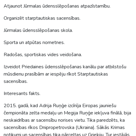
Atjaunot Jūrmalas ūdensslēpošanas atpazīstamību.
Organizēt starptautiskas sacensības.
Jūrmalas ūdensslēpošanas skola.
Sporta un atpūtas nometnes.
Radošas, sportiskas vides veidošana.
Izveidot Priedaines ūdensslēpošanas kanālu par atbilstošu
mūsdienu prasībām ar iespēju rīkot Starptautiskas
sacensības.
Interesants fakts.
2015. gadā, kad Adrija Ruņģe izcīnīja Eiropas jauniešu
čempionāta zelta medaļu un Megija Ruņģe iekļuva finālā, bija
neskaidrības ar sacensību norises vietu. Tika paredzēts, ka
sacensības rīkos Dnipropetrovska (Ukraina). Sākās Krimas
notikumi un sacensības tika pārceltas uz Grieķiju. Tur iestājās