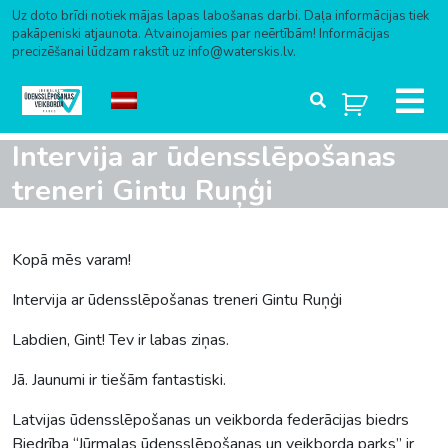
Uz doto brīdi notiek mājas lapas labošanas darbi. Daļa informācijas tiek
pakāpeniski atjaunota. Atvainojamies par neērtībām! Informācijas
precizēšanai lūdzam rakstīt uz info@waterskis.lv.
Skip to content
Intervija ar ūdensslēpošanas
treneri Gintu Ruņģi
Kopā mēs varam!
Intervija ar ūdensslēpošanas treneri Gintu Ruņģi
Labdien, Gint! Tev ir labas ziņas.
Jā. Jaunumi ir tiešām fantastiski.
Latvijas ūdensslēpošanas un veikborda federācijas biedrs
Biedrība “Jūrmalas ūdensslēpošanas un veikborda parks” ir