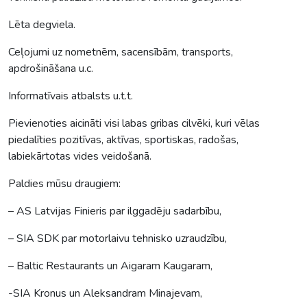
Lēta degviela.
Ceļojumi uz nometnēm, sacensībām, transports,
apdrošināšana u.c.
Informatīvais atbalsts u.t.t.
Pievienoties aicināti visi labas gribas cilvēki, kuri vēlas
piedalīties pozitīvas, aktīvas, sportiskas, radošas,
labiekārtotas vides veidošanā.
Paldies mūsu draugiem:
– AS Latvijas Finieris par ilggadēju sadarbību,
– SIA SDK par motorlaivu tehnisko uzraudzību,
– Baltic Restaurants un Aigaram Kaugaram,
-SIA Kronus un Aleksandram Minajevam,