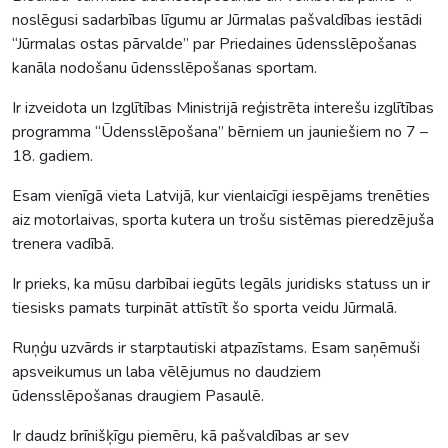
noslēgusi sadarbības līgumu ar Jūrmalas pašvaldības iestādi
“Jūrmalas ostas pārvalde” par Priedaines ūdensslēpošanas
kanāla nodošanu ūdensslēpošanas sportam.
Ir izveidota un Izglītības Ministrijā reģistrēta interešu izglītības
programma “Ūdensslēpošana” bērniem un jauniešiem no 7 –
18. gadiem.
Esam vienīgā vieta Latvijā, kur vienlaicīgi iespējams trenēties
aiz motorlaivas, sporta kutera un trošu sistēmas pieredzējuša
trenera vadībā.
Ir prieks, ka mūsu darbībai iegūts legāls juridisks statuss un ir
tiesisks pamats turpināt attīstīt šo sporta veidu Jūrmalā.
Ruņģu uzvārds ir starptautiski atpazīstams. Esam saņēmuši
apsveikumus un laba vēlējumus no daudziem
ūdensslēpošanas draugiem Pasaulē.
Ir daudz brīnišķīgu piemēru, kā pašvaldības ar sev