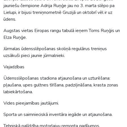
jauniešu čempione Adrija Ruņģe jau no 3. marta slēpo pa
Lielupi, ir bijusi treniņnometnē Gruzijā un oktobrī vēl ir uz
ūdens.
Augstas vietas Eiropas rangu tabulā ieņem Toms Ruņģis un
Elza Ruņģe.
Jūrmalas ūdensslēpošanas skoliņā regulārus treniņus
uzsākuši pieci jaunie jūrmalnieki.
Vajadzības
Ūdensslēpošanas stadiona atjaunošana un uzturēšana:
pļaušana, upes gultnes tīrīšana, padziļināšana, krasta zonas
labiekārtošana.
Vides pieejamības jautājumi.
Sporta un saimnieciskā inventāra iegāde un atjaunošana.
Tehniskā palīdzība motorlaivu remonta gadījumos.