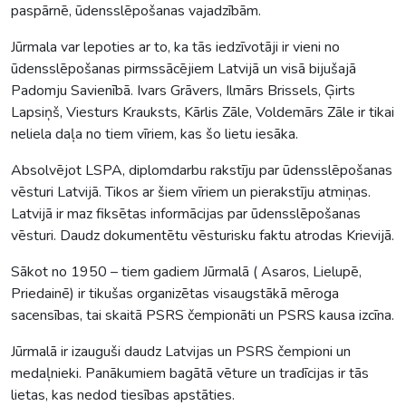
paspārnē, ūdensslēpošanas vajadzībām.
Jūrmala var lepoties ar to, ka tās iedzīvotāji ir vieni no
ūdensslēpošanas pirmssācējiem Latvijā un visā bijušajā
Padomju Savienībā. Ivars Grāvers, Ilmārs Brissels, Ģirts
Lapsiņš, Viesturs Krauksts, Kārlis Zāle, Voldemārs Zāle ir tikai
neliela daļa no tiem vīriem, kas šo lietu iesāka.
Absolvējot LSPA, diplomdarbu rakstīju par ūdensslēpošanas
vēsturi Latvijā. Tikos ar šiem vīriem un pierakstīju atmiņas.
Latvijā ir maz fiksētas informācijas par ūdensslēpošanas
vēsturi. Daudz dokumentētu vēsturisku faktu atrodas Krievijā.
Sākot no 1950 – tiem gadiem Jūrmalā ( Asaros, Lielupē,
Priedainē) ir tikušas organizētas visaugstākā mēroga
sacensības, tai skaitā PSRS čempionāti un PSRS kausa izcīna.
Jūrmalā ir izauguši daudz Latvijas un PSRS čempioni un
medaļnieki. Panākumiem bagātā vēture un tradīcijas ir tās
lietas, kas nedod tiesības apstāties.