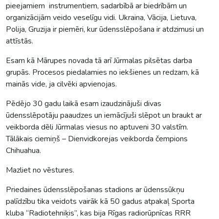
pieejamiem instrumentiem, sadarbībā ar biedrībām un
organizācijām veido veselīgu vidi. Ukraina, Vācija, Lietuva,
Polija, Gruzija ir piemēri, kur ūdensslēpošana ir atdzimusi un
attīstās.
Esam kā Mārupes novada tā arī Jūrmalas pilsētas darba
grupās. Procesos piedalamies no iekšienes un redzam, kā
mainās vide, ja cilvēki apvienojas.
Pēdējo 30 gadu laikā esam izaudzinājuši divas
ūdensslēpotāju paaudzes un iemācījuši slēpot un braukt ar
veikborda dēli Jūrmalas viesus no aptuveni 30 valstīm.
Tālākais ciemiņš – Dienvidkorejas veikborda čempions
Chihuahua.
Mazliet no vēstures.
Priedaines ūdensslēpošanas stadions ar ūdenssūkņu
palīdzību tika veidots vairāk kā 50 gadus atpakaļ Sporta
kluba “Radiotehniķis”, kas bija Rīgas radiorūpnīcas RRR