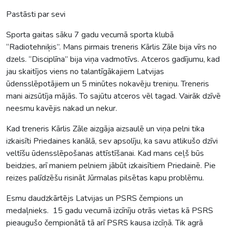
Pastāsti par sevi
Sporta gaitas sāku 7 gadu vecumā sporta klubā
“Radiotehniķis”. Mans pirmais treneris Kārlis Zāle bija vīrs no
dzels. “Disciplīna” bija viņa vadmotīvs. Atceros gadījumu, kad
jau skaitījos viens no talantīgākajiem Latvijas
ūdensslēpotājiem un 5 minūtes nokavēju treniņu. Treneris
mani aizsūtīja mājās. To sajūtu atceros vēl tagad. Vairāk dzīvē
neesmu kavējis nakad un nekur.
Kad treneris Kārlis Zāle aizgāja aizsaulē un viņa pelni tika
izkaisīti Priedaines kanālā, sev apsolīju, ka savu atlikušo dzīvi
veltīšu ūdensslēpošanas attīstīšanai. Kad mans ceļš būs
beidzies, arī maniem pelniem jābūt izkaisītiem Priedainē. Pie
reizes palīdzēšu risināt Jūrmalas pilsētas kapu problēmu.
Esmu daudzkārtējs Latvijas un PSRS čempions un
medaļnieks. 15 gadu vecumā izcīnīju otrās vietas kā PSRS
pieaugušo čempionātā tā arī PSRS kausa izcīņā. Tik agrā