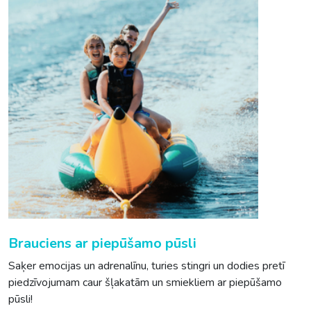
Brauciens ar piepūšamo pūsli
Saķer emocijas un adrenalīnu, turies stingri un dodies pretī
piedzīvojumam caur šļakatām un smiekliem ar piepūšamo
pūsli!