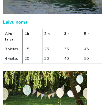
Laivu noma
Airu
1h
2 h
3 h
5 h
laiva
3 vietas
15
25
35
45
4 vietas
20
30
40
50