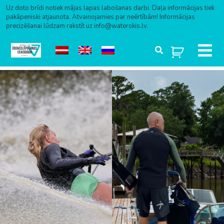
Uz doto brīdi notiek mājas lapas labošanas darbi. Daļa informācijas tiek
pakāpeniski atjaunota. Atvainojamies par neērtībām! Informācijas
precizēšanai lūdzam rakstīt uz info@waterskis.lv.
Skip to content