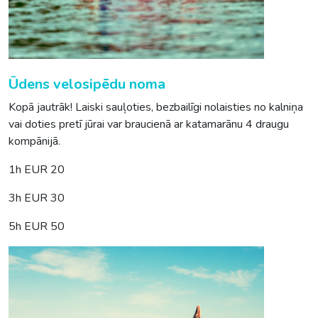
Ūdens velosipēdu noma
Kopā jautrāk! Laiski sauļoties, bezbailīgi nolaisties no kalniņa
vai doties pretī jūrai var braucienā ar katamarānu 4 draugu
kompānijā.
1h EUR 20
3h EUR 30
5h EUR 50