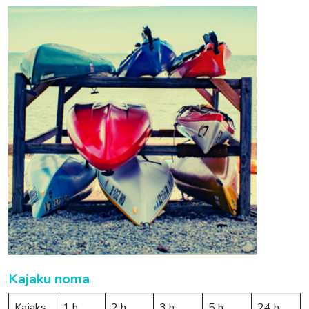
Kajaku noma
Kajaks
1 h
2 h
3 h
5 h
24 h