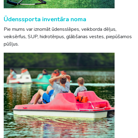
Ūdenssporta inventāra noma
Pie mums var iznomāt ūdensslēpes, veikborda dēļus,
veiksērfus, SUP, hidrotērpus, glābšanas vestes, piepūšamos
pūšļus.