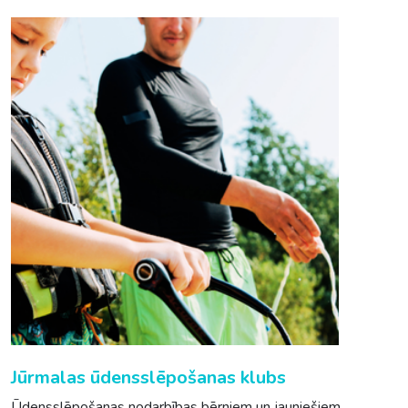
Jūrmalas ūdensslēpošanas klubs
Ūdensslēpošanas nodarbības bērniem un jauniešiem.