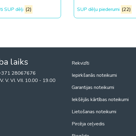
oti SUP dēļi
(2)
SUP dēļu piederumi
(22)
ba laiks
Rekvizīti
! +371 28067676
Iepirkšanās noteikumi
II. IV. V. VI. VII. 10.00 - 19.00
Garantijas noteikumi
Iekšējās kārtības noteikumi
Lietošanas noteikumi
Pircēja ceļvedis
Piegāde