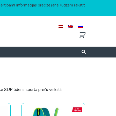
eērtībām! Informācijas precizēšanai lūdzam rakstīt
se SUP ūdens sporta preču veikalā