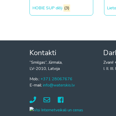
HOBIE SUP dēļi
(3)
Liet
Kontakti
Dar
“Smilgas”, Jūrmala,
Zvani
LV-2010, Latvija
I. II. I
Mob.:
+371 28067676
E-mail:
info@waterskis.lv