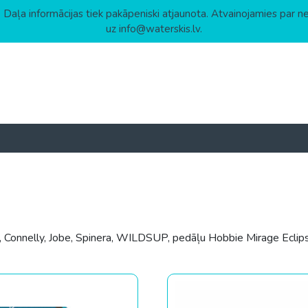
 Daļa informācijas tiek pakāpeniski atjaunota. Atvainojamies par n
uz info@waterskis.lv.
, Connelly, Jobe, Spinera, WILDSUP, pedāļu Hobbie Mirage Eclip