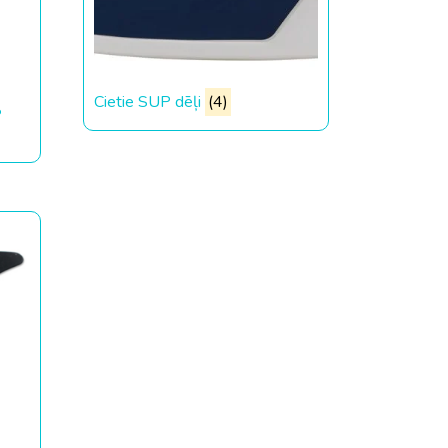
Cietie SUP dēļi
(4)
P