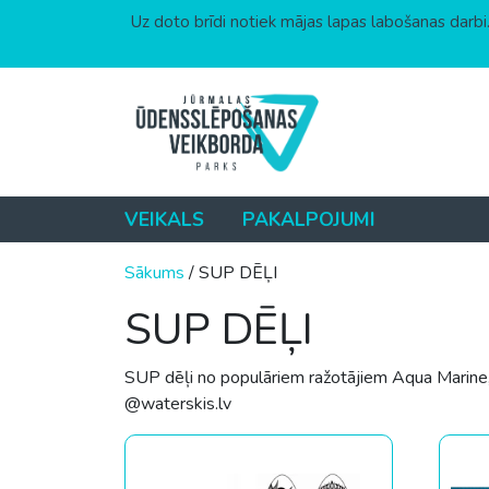
Uz doto brīdi notiek mājas lapas labošanas darbi.
Skip to content
VEIKALS
PAKALPOJUMI
Sākums
/ SUP DĒĻI
SUP DĒĻI
SUP dēļi no populāriem ražotājiem Aqua Marine
@waterskis.lv