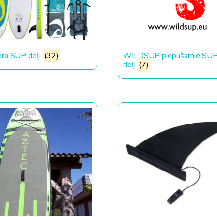
era SUP dēļi
(32)
WILDSUP piepūšamie SU
dēļi
(7)